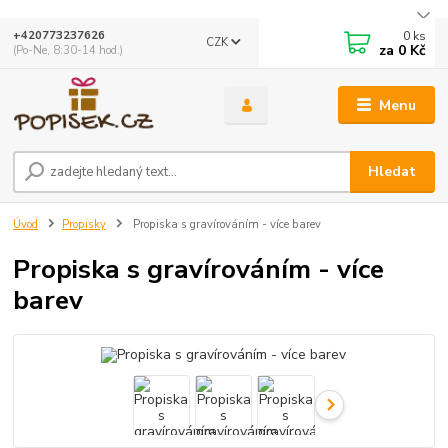
0
ks
+420773237626
CZK
za
0 Kč
(Po-Ne, 8:30-14 hod.)
Menu
Hledat
Úvod
Propisky
Propiska s gravírováním - více barev
Propiska s gravírováním - více
barev