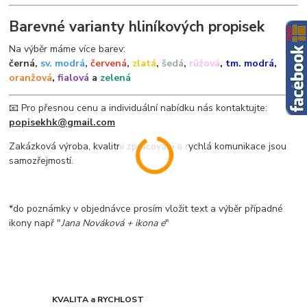
Barevné varianty hliníkových propisek
Na výběr máme více barev:
černá,
sv. modrá
,
červená
,
zlatá
,
šedá
,
růžová
,
tm. modrá
,
oranžová
,
fialová
a
zelená
📧 Pro přesnou cenu a individuální nabídku nás kontaktujte:
popisekhk@gmail.com
Zakázková výroba, kvalitní zpracování a rychlá komunikace jsou
samozřejmostí.
*do poznámky v objednávce prosím vložit text a výběr případné
ikony např "
Jana Nováková + ikona e
"
KVALITA a RYCHLOST