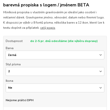
barevná propiska s logem / jménem BETA
Hliníková propiska s vlastním gravírováním je ideální jako osobní i
reklamní dárek. Gravírujeme jméno, věnování, datum nebo firemní logo.
K dispozici je výběr z 8 fontů písma, několika barev a 12 ikon, které lze k
textu doplnit za příplatek.
celý popis
Dostupnost
do 2-5 pr. dnů odesíláme (dle výběru dopravy)
Barva
Styl písma
Ikona
Nejsme plátci DPH