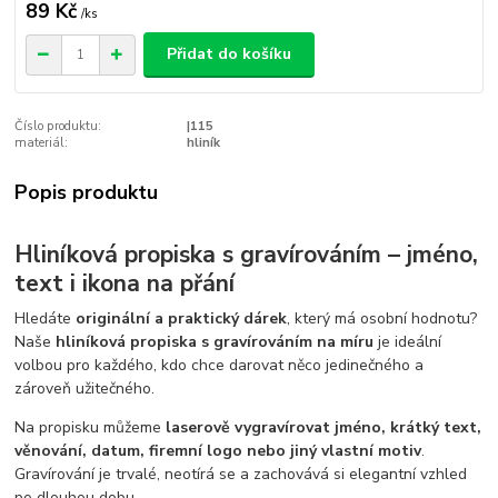
89 Kč
/
ks
Přidat do košíku
Číslo produktu:
|115
materiál:
hliník
Popis produktu
Hliníková propiska s gravírováním – jméno,
text i ikona na přání
Hledáte
originální a praktický dárek
, který má osobní hodnotu?
Naše
hliníková propiska s gravírováním na míru
je ideální
volbou pro každého, kdo chce darovat něco jedinečného a
zároveň užitečného.
Na propisku můžeme
laserově vygravírovat jméno, krátký text,
věnování, datum, firemní logo nebo jiný vlastní motiv
.
Gravírování je trvalé, neotírá se a zachovává si elegantní vzhled
po dlouhou dobu.