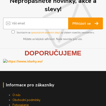
Nepropásněte novinky, akce a
slevy!
Přihlásit se
Souhlasím se
zpracováním osobních údajů
za účelem rozesílky newsletteru.
Můžete se kdykoli odhlásit. Naše novinky pro vás.
D
OPORUČUJEME
Informace pro zákazníky
O nás
Obchodní podmínky
Fotogalerie