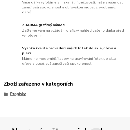
Vaše dárky vyrobíme s maximální pečlivostí, naše zkušenosti
zaručí vaši spokojenost a obrovskou radost z vyrobených
dárků.
ZDARMA grafický náhled
Zašleme vám na vyžádání grafický náhled vašeho dárku před
vyhotovením.
Vysoká kvalita provedení vašich fotek do skla, dřeva a
plexi.
Máme nejmodernější lasery na gravírování fotek do skla,
dřeva a plexi, což zaručí vaši spokojenost.
Zboží zařazeno v kategoriích
Propisky