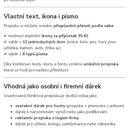
Vlastní text, ikona i písmo
Propisku si můžete snadno
přizpůsobit přesně podle sebe
:
✔ možnost doplnění
ikony za příplatek 35 Kč
✔ výběr z
12 jednoduchých ikon
(srdce, kolo, pes, hory, pivo,
učitelka, kamion, auto, činka aj.)
✔ výběr z
8 typů písma
Díky kombinaci textu, ikony a fontu vznikne
unikátní propiska
,
která se hodí pro každou příležitost.
Vhodná jako osobní i firemní dárek
Gravírovaná hliníková propiska je skvělá volba jako:
svatební dárek pro hosty
(propiska + jmenovka v jednom)
dárek k narozeninám, výročí nebo jako poděkování
reklamní propiska s logem firmy
dárek pro učitele, kolegy, zaměstnance nebo zákazníky