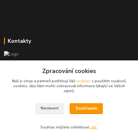
Kontakty
Zákaznická podpora
Zpracování cookies
+420773237626
(Po-Ne, 8:30-14 hod.)
Náš e-shop a partneři potřebují Váš
souhlas
s použitím souborů
cookies, aby Vám mohli zobrazovat informace týkající se Vašich
popisekhk@gmail.com
zájmů.
Souhlasím
Nastavení
Souhlas můžete odmítnout
zde
.
Vytvořeno na
Eshop-rychle.cz