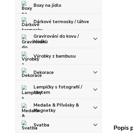
Boxy na jídlo
Dárkové termosky / láhve
Gravírování do kovu /
hliníku
Výrobky z bambusu
Dekorace
Lampičky s fotografií /
textem
Medaile & Přívěsky &
Magnetky
Svatba
Popis 