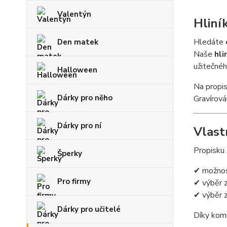
Valentýn
Hliní
Hledáte
Den matek
Naše
hli
užitečnéh
Halloween
Na prop
Dárky pro něho
Gravírová
Dárky pro ní
Vlastn
Propisku
Šperky
✔ možnos
Pro firmy
✔ výběr 
✔ výběr 
Dárky pro učitelé
Díky komb