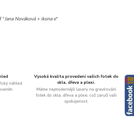
ř "
Jana Nováková + ikona e
"
hled
Vysoká kvalita provedení vašich fotek do
skla, dřeva a plexi.
ický náhled
ovením.
Máme nejmodernější lasery na gravírování
fotek do skla, dřeva a plexi, což zaručí vaši
spokojenost.