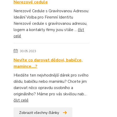
Nerezové cedule
Nerezové Cedule s Gravírovanou Adresou:
Ideální Volba pro Firemní Identitu
Nerezové cedule s gravírovanou adresou,
logem a kontakty firmy jsou stále ...
číst
celé
30.05.2023
Nevíte co darovat dědovi, babičce,
mamince....?
Hledáte ten nejvhodnější dárek pro svého
dědu, babičku nebo maminku? Chcete jim
darovat něco opravdu osobního a
originálního? Máme pro vás skvělou nab...
číst celé
Zobrazit všechny články