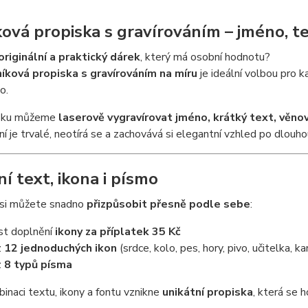
ková propiska s gravírováním – jméno, te
originální a praktický dárek
, který má osobní hodnotu?
níková propiska s gravírováním na míru
je ideální volbou pro 
o.
isku můžeme
laserově vygravírovat jméno, krátký text, věnov
ní je trvalé, neotírá se a zachovává si elegantní vzhled po dlouh
í text, ikona i písmo
 si můžete snadno
přizpůsobit přesně podle sebe
:
t doplnění
ikony za příplatek 35 Kč
z
12 jednoduchých ikon
(srdce, kolo, pes, hory, pivo, učitelka, ka
z
8 typů písma
inaci textu, ikony a fontu vznikne
unikátní propiska
, která se h