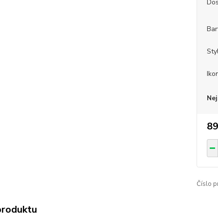
Dos
Bar
Sty
Iko
Nej
89
Číslo p
produktu