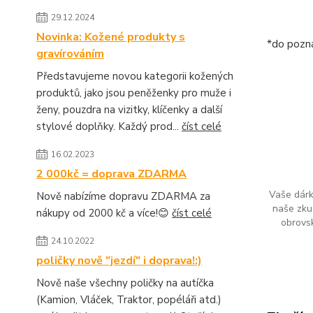
29.12.2024
Novinka: Kožené produkty s
*do pozná
gravírováním
Představujeme novou kategorii kožených
produktů, jako jsou peněženky pro muže i
ženy, pouzdra na vizitky, klíčenky a další
stylové doplňky. Každý prod...
číst celé
16.02.2023
2 000kč = doprava ZDARMA
Vaše dárk
Nově nabízíme dopravu ZDARMA za
naše zku
nákupy od 2000 kč a více!😊
číst celé
obrovs
24.10.2022
poličky nově "jezdí" i doprava!:)
Nově naše všechny poličky na autíčka
(Kamion, Vláček, Traktor, popéláři atd.)