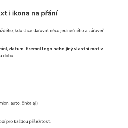
xt i ikona na přání
každého, kdo chce darovat něco jedinečného a zároveň
ání, datum, firemní logo nebo jiný vlastní motiv
.
ou dobu.
mion, auto, činka aj.)
odí pro každou příležitost.