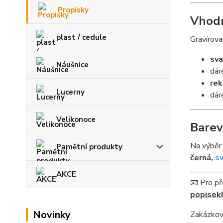
Propisky
Vhodn
plast / cedule
Gravírova
sva
Náušnice
dár
rek
Lucerny
dár
Velikonoce
Barev
Na výběr
Pamětní produkty
černá,
s
AKCE
📧 Pro př
popisek
Novinky
Zakázková