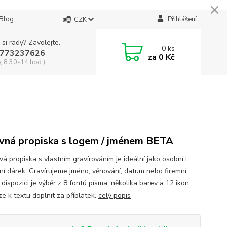
Blog
Přihlášení
CZK
 si rady? Zavolejte.
0
ks
773237626
za
0 Kč
, 8:30-14 hod.)
vná propiska s logem / jménem BETA
vá propiska s vlastním gravírováním je ideální jako osobní i
ní dárek. Gravírujeme jméno, věnování, datum nebo firemní
 dispozici je výběr z 8 fontů písma, několika barev a 12 ikon,
ze k textu doplnit za příplatek.
celý popis