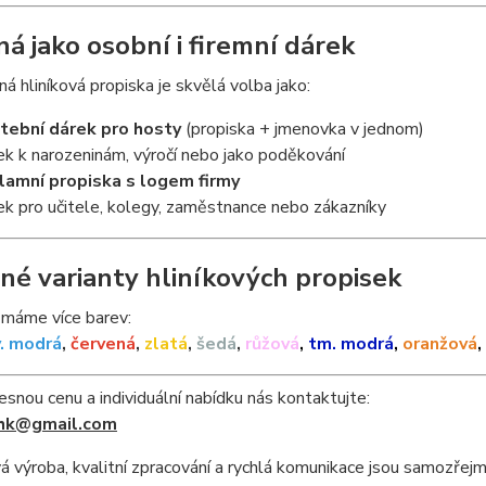
á jako osobní i firemní dárek
ná hliníková propiska je skvělá volba jako:
tební dárek pro hosty
(propiska + jmenovka v jednom)
ek k narozeninám, výročí nebo jako poděkování
lamní propiska s logem firmy
ek pro učitele, kolegy, zaměstnance nebo zákazníky
né varianty hliníkových propisek
 máme více barev:
v. modrá
,
červená
,
zlatá
,
šedá
,
růžová
,
tm. modrá
,
oranžová
,
esnou cenu a individuální nabídku nás kontaktujte:
hk@gmail.com
 výroba, kvalitní zpracování a rychlá komunikace jsou samozřejm