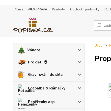
O nás
🚛DOPRAVA
Kontakty
Obchodní podmínky
REF
Úvod
P
Vánoce
Prop
Pro děti 😎
Gravírování do skla
Fotoalba & Rámečky
Peněženky atp.