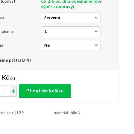
tupnost
do 2-5 pr. dnů odesíláme (dle
výběru dopravy)
va
l písma
na
sme plátci DPH
 Kč
/
ks
Přidat do košíku
roduktu:
|129
materiál:
hliník