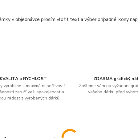
mky v objednávce prosím vložit text a výběr případné ikony nap
KVALITA a RYCHLOST
ZDARMA grafický ná
y vyrobíme s maximální pečlivostí,
Zašleme vám na vyžádání graf
šenosti zaručí vaši spokojenost a
vašeho dárku před vyhot
kou radost z vyrobených dárků.