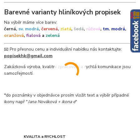
Barevné varianty hliníkových propisek
Na výběr máme více barev:
černá,
sv. modrá
,
červená
,
zlatá
,
šedá
,
růžová
,
tm. modrá
,
oranžová
,
fialová
a
zelená
📧 Pro přesnou cenu a individuální nabídku nás kontaktujte:
popisekhk@gmail.com
Zakázková výroba, kvalitní zpracování a rychlá komunikace jsou
samozřejmostí.
*do poznámky v objednávce prosím vložit text a výběr případné
ikony např "
Jana Nováková + ikona e
"
KVALITA a RYCHLOST