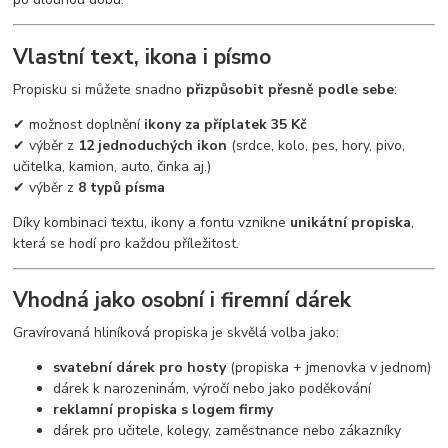
Vlastní text, ikona i písmo
Propisku si můžete snadno
přizpůsobit přesně podle sebe
:
✔ možnost doplnění
ikony za příplatek 35 Kč
✔ výběr z
12 jednoduchých ikon
(srdce, kolo, pes, hory, pivo,
učitelka, kamion, auto, činka aj.)
✔ výběr z
8 typů písma
Díky kombinaci textu, ikony a fontu vznikne
unikátní propiska
,
která se hodí pro každou příležitost.
Vhodná jako osobní i firemní dárek
Gravírovaná hliníková propiska je skvělá volba jako:
svatební dárek pro hosty
(propiska + jmenovka v jednom)
dárek k narozeninám, výročí nebo jako poděkování
reklamní propiska s logem firmy
dárek pro učitele, kolegy, zaměstnance nebo zákazníky