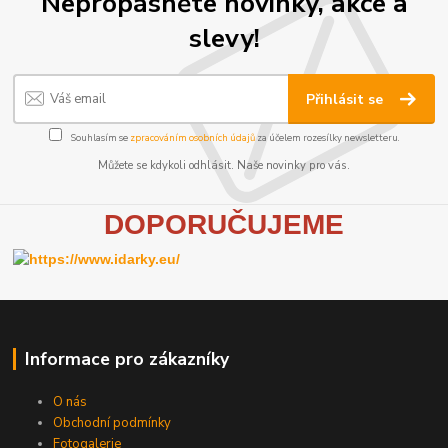
Nepropásněte novinky, akce a
slevy!
Přihlásit se
Souhlasím se
zpracováním osobních údajů
za účelem rozesílky newsletteru.
Můžete se kdykoli odhlásit. Naše novinky pro vás.
D
OPORUČUJEME
Informace pro zákazníky
O nás
Obchodní podmínky
Fotogalerie