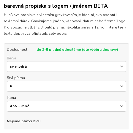
barevná propiska s logem / jménem BETA
Hliníková propiska s vlastním gravírováním je ideální jako osobní i
reklamní dárek. Gravírujeme jméno, věnování, datum nebo firemní logo.
K dispozici je výběr z 8 fontů písma, několika barev a 12 ikon, které lze k
textu doplnit za příplatek.
celý popis
Dostupnost
do 2-5 pr. dnů odesíláme (dle výběru dopravy)
Barva
Styl písma
Ikona
Nejsme plátci DPH