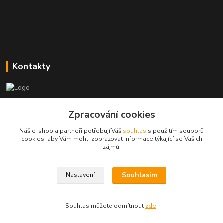
Kontakty
Zákaznická podpora
Zpracování cookies
+420773237626
(Po-Ne, 8:30-14 hod.)
Náš e-shop a partneři potřebují Váš
souhlas
s použitím souborů
cookies, aby Vám mohli zobrazovat informace týkající se Vašich
popisekhk@gmail.com
zájmů.
Souhlasím
Nastavení
Souhlas můžete odmítnout
zde
.
Vytvořeno na
Eshop-rychle.cz