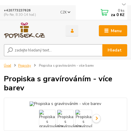
0
ks
+420773237626
CZK
za
0 Kč
(Po-Ne, 8:30-14 hod.)
Menu
Hledat
Úvod
Propisky
Propiska s gravírováním - více barev
Propiska s gravírováním - více
barev