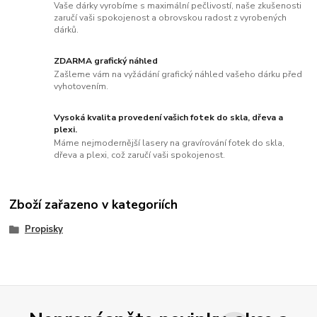
Vaše dárky vyrobíme s maximální pečlivostí, naše zkušenosti
zaručí vaši spokojenost a obrovskou radost z vyrobených
dárků.
ZDARMA grafický náhled
Zašleme vám na vyžádání grafický náhled vašeho dárku před
vyhotovením.
Vysoká kvalita provedení vašich fotek do skla, dřeva a
plexi.
Máme nejmodernější lasery na gravírování fotek do skla,
dřeva a plexi, což zaručí vaši spokojenost.
Zboží zařazeno v kategoriích
Propisky