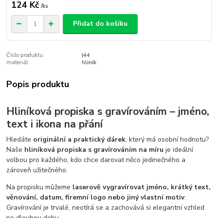
124 Kč
/
ks
Přidat do košíku
Číslo produktu:
|44
materiál:
hliník
Popis produktu
Hliníková propiska s gravírováním – jméno,
text i ikona na přání
Hledáte
originální a praktický dárek
, který má osobní hodnotu?
Naše
hliníková propiska s gravírováním na míru
je ideální
volbou pro každého, kdo chce darovat něco jedinečného a
zároveň užitečného.
Na propisku můžeme
laserově vygravírovat jméno, krátký text,
věnování, datum, firemní logo nebo jiný vlastní motiv
.
Gravírování je trvalé, neotírá se a zachovává si elegantní vzhled
po dlouhou dobu.