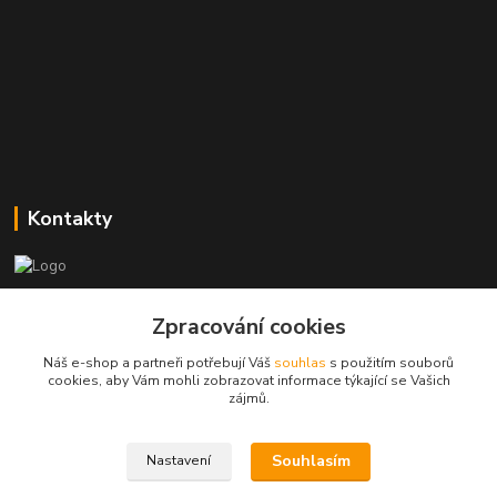
Kontakty
Zákaznická podpora
Zpracování cookies
+420773237626
(Po-Ne, 8:30-14 hod.)
Náš e-shop a partneři potřebují Váš
souhlas
s použitím souborů
cookies, aby Vám mohli zobrazovat informace týkající se Vašich
popisekhk@gmail.com
zájmů.
Souhlasím
Nastavení