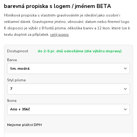
barevná propiska s logem / jménem BETA
Hliníková propiska s vlastním gravírováním je ideální jako osobní i
reklamní dárek. Gravírujeme jméno, věnování, datum nebo firemní logo.
K dispozici je výběr z 8 fontů písma, několika barev a 12 ikon, které lze k
textu doplnit za příplatek.
celý popis
Dostupnost
do 2-5 pr. dnů odesíláme (dle výběru dopravy)
Barva
Styl písma
Ikona
Nejsme plátci DPH