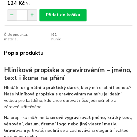
124 Kč
/
ks
Přidat do košíku
Číslo produktu:
|62
materiál:
hliník
Popis produktu
Hliníková propiska s gravírováním – jméno,
text i ikona na přání
Hledáte
originální a praktický dárek
, který má osobní hodnotu?
Naše
hliníková propiska s gravírováním na míru
je ideální
volbou pro každého, kdo chce darovat něco jedinečného a
zároveň užitečného.
Na propisku můžeme
laserově vygravírovat jméno, krátký text,
věnování, datum, firemní logo nebo jiný vlastní motiv
.
Gravírování je trvalé, neotírá se a zachovává si elegantní vzhled
po dlouhou dobu.