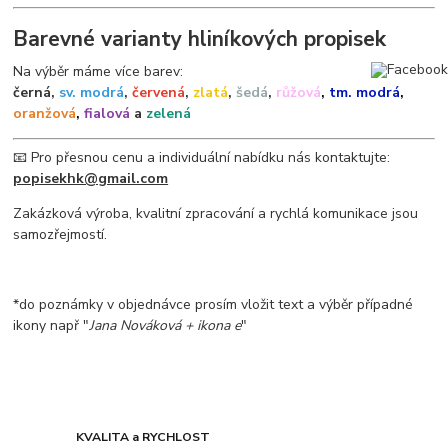
Barevné varianty hliníkových propisek
Na výběr máme více barev:
černá,
sv. modrá
,
červená
,
zlatá
,
šedá
,
růžová
,
tm. modrá
,
oranžová
,
fialová
a
zelená
📧 Pro přesnou cenu a individuální nabídku nás kontaktujte:
popisekhk@gmail.com
Zakázková výroba, kvalitní zpracování a rychlá komunikace jsou
samozřejmostí.
*do poznámky v objednávce prosím vložit text a výběr případné
ikony např "
Jana Nováková + ikona e
"
KVALITA a RYCHLOST