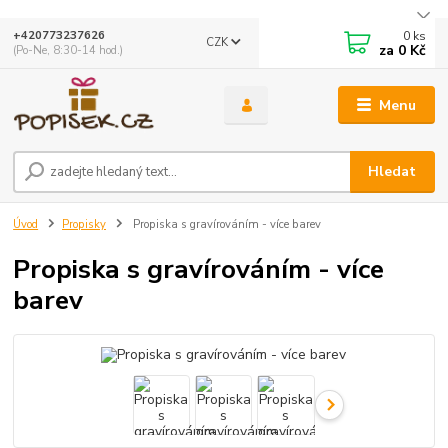
0
ks
+420773237626
CZK
za
0 Kč
(Po-Ne, 8:30-14 hod.)
Menu
Hledat
Úvod
Propisky
Propiska s gravírováním - více barev
Propiska s gravírováním - více
barev