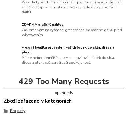
Vaše dárky vyrobíme s maximální pečlivostí, naše zkušenosti
zaručí vaši spokojenost a obrovskou radost z vyrobených
dárků.
ZDARMA grafický náhled
Zašleme vám na vyžádání grafický náhled vašeho dárku před
vyhotovením.
Vysoká kvalita provedení vašich fotek do skla, dřeva a
plexi.
Máme nejmodernější lasery na gravírování fotek do skla,
dřeva a plexi, což zaručí vaši spokojenost.
429 Too Many Requests
openresty
Zboží zařazeno v kategoriích
Propisky