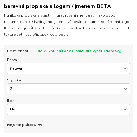
barevná propiska s logem / jménem BETA
Hliníková propiska s vlastním gravírováním je ideální jako osobní i
reklamní dárek. Gravírujeme jméno, věnování, datum nebo firemní logo.
K dispozici je výběr z 8 fontů písma, několika barev a 12 ikon, které lze k
textu doplnit za příplatek.
celý popis
Dostupnost
do 2-5 pr. dnů odesíláme (dle výběru dopravy)
Barva
Styl písma
Ikona
Nejsme plátci DPH