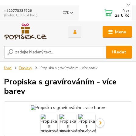
0
ks
+420773237626
CZK
za
0 Kč
(Po-Ne, 8:30-14 hod.)
Menu
Hledat
Úvod
Propisky
Propiska s gravírováním - více barev
Propiska s gravírováním - více
barev