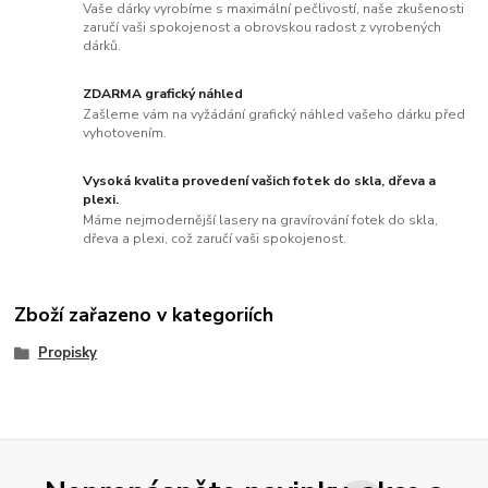
Vaše dárky vyrobíme s maximální pečlivostí, naše zkušenosti
zaručí vaši spokojenost a obrovskou radost z vyrobených
dárků.
ZDARMA grafický náhled
Zašleme vám na vyžádání grafický náhled vašeho dárku před
vyhotovením.
Vysoká kvalita provedení vašich fotek do skla, dřeva a
plexi.
Máme nejmodernější lasery na gravírování fotek do skla,
dřeva a plexi, což zaručí vaši spokojenost.
Zboží zařazeno v kategoriích
Propisky