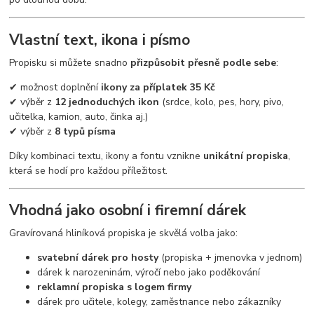
Vlastní text, ikona i písmo
Propisku si můžete snadno
přizpůsobit přesně podle sebe
:
✔ možnost doplnění
ikony za příplatek 35 Kč
✔ výběr z
12 jednoduchých ikon
(srdce, kolo, pes, hory, pivo,
učitelka, kamion, auto, činka aj.)
✔ výběr z
8 typů písma
Díky kombinaci textu, ikony a fontu vznikne
unikátní propiska
,
která se hodí pro každou příležitost.
Vhodná jako osobní i firemní dárek
Gravírovaná hliníková propiska je skvělá volba jako:
svatební dárek pro hosty
(propiska + jmenovka v jednom)
dárek k narozeninám, výročí nebo jako poděkování
reklamní propiska s logem firmy
dárek pro učitele, kolegy, zaměstnance nebo zákazníky