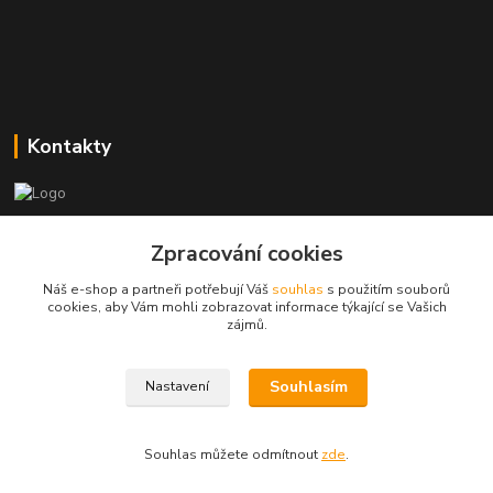
Kontakty
Zákaznická podpora
Zpracování cookies
+420773237626
(Po-Ne, 8:30-14 hod.)
Náš e-shop a partneři potřebují Váš
souhlas
s použitím souborů
cookies, aby Vám mohli zobrazovat informace týkající se Vašich
popisekhk@gmail.com
zájmů.
Souhlasím
Nastavení
Souhlas můžete odmítnout
zde
.
Vytvořeno na
Eshop-rychle.cz