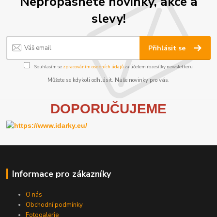
Nepropásněte novinky, akce a
slevy!
Přihlásit se
Souhlasím se
zpracováním osobních údajů
za účelem rozesílky newsletteru.
Můžete se kdykoli odhlásit. Naše novinky pro vás.
D
OPORUČUJEME
Informace pro zákazníky
O nás
Obchodní podmínky
Fotogalerie