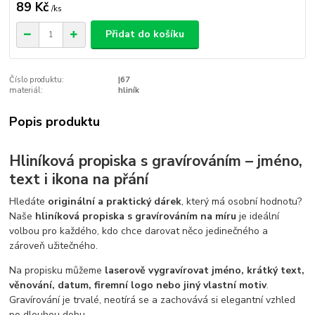
89 Kč
/
ks
Přidat do košíku
Číslo produktu:
|67
materiál:
hliník
Popis produktu
Hliníková propiska s gravírováním – jméno,
text i ikona na přání
Hledáte
originální a praktický dárek
, který má osobní hodnotu?
Naše
hliníková propiska s gravírováním na míru
je ideální
volbou pro každého, kdo chce darovat něco jedinečného a
zároveň užitečného.
Na propisku můžeme
laserově vygravírovat jméno, krátký text,
věnování, datum, firemní logo nebo jiný vlastní motiv
.
Gravírování je trvalé, neotírá se a zachovává si elegantní vzhled
po dlouhou dobu.