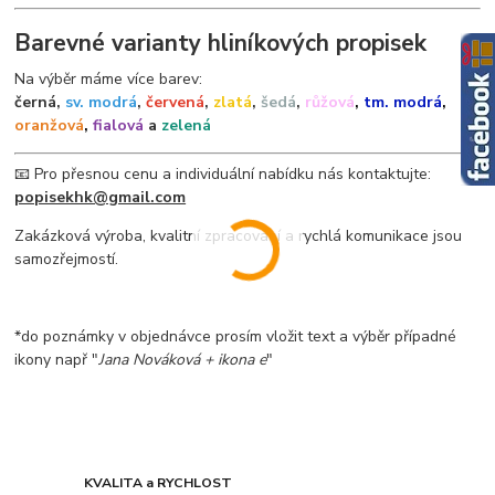
Barevné varianty hliníkových propisek
Na výběr máme více barev:
černá,
sv. modrá
,
červená
,
zlatá
,
šedá
,
růžová
,
tm. modrá
,
oranžová
,
fialová
a
zelená
📧 Pro přesnou cenu a individuální nabídku nás kontaktujte:
popisekhk@gmail.com
Zakázková výroba, kvalitní zpracování a rychlá komunikace jsou
samozřejmostí.
*do poznámky v objednávce prosím vložit text a výběr případné
ikony např "
Jana Nováková + ikona e
"
KVALITA a RYCHLOST