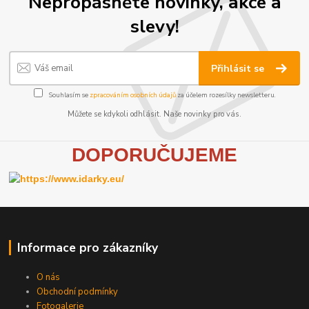
Nepropásněte novinky, akce a
slevy!
Přihlásit se
Souhlasím se
zpracováním osobních údajů
za účelem rozesílky newsletteru.
Můžete se kdykoli odhlásit. Naše novinky pro vás.
D
OPORUČUJEME
Informace pro zákazníky
O nás
Obchodní podmínky
Fotogalerie