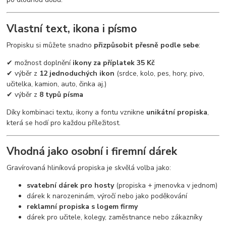
Vlastní text, ikona i písmo
Propisku si můžete snadno
přizpůsobit přesně podle sebe
:
✔ možnost doplnění
ikony za příplatek 35 Kč
✔ výběr z
12 jednoduchých ikon
(srdce, kolo, pes, hory, pivo,
učitelka, kamion, auto, činka aj.)
✔ výběr z
8 typů písma
Díky kombinaci textu, ikony a fontu vznikne
unikátní propiska
,
která se hodí pro každou příležitost.
Vhodná jako osobní i firemní dárek
Gravírovaná hliníková propiska je skvělá volba jako:
svatební dárek pro hosty
(propiska + jmenovka v jednom)
dárek k narozeninám, výročí nebo jako poděkování
reklamní propiska s logem firmy
dárek pro učitele, kolegy, zaměstnance nebo zákazníky