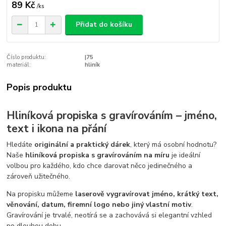
89 Kč
/
ks
Přidat do košíku
Číslo produktu:
|75
materiál:
hliník
Popis produktu
Hliníková propiska s gravírováním – jméno,
text i ikona na přání
Hledáte
originální a praktický dárek
, který má osobní hodnotu?
Naše
hliníková propiska s gravírováním na míru
je ideální
volbou pro každého, kdo chce darovat něco jedinečného a
zároveň užitečného.
Na propisku můžeme
laserově vygravírovat jméno, krátký text,
věnování, datum, firemní logo nebo jiný vlastní motiv
.
Gravírování je trvalé, neotírá se a zachovává si elegantní vzhled
po dlouhou dobu.