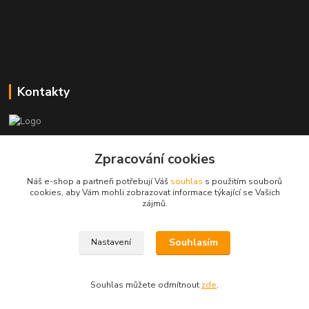
Kontakty
Zákaznická podpora
Zpracování cookies
+420773237626
(Po-Ne, 8:30-14 hod.)
Náš e-shop a partneři potřebují Váš
souhlas
s použitím souborů
cookies, aby Vám mohli zobrazovat informace týkající se Vašich
popisekhk@gmail.com
zájmů.
Souhlasím
Nastavení
Souhlas můžete odmítnout
zde
.
Vytvořeno na
Eshop-rychle.cz