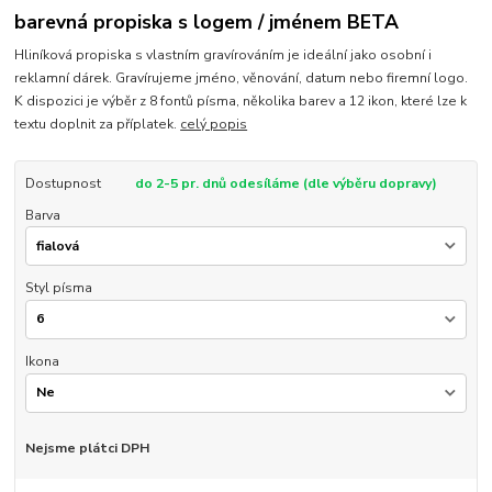
barevná propiska s logem / jménem BETA
Hliníková propiska s vlastním gravírováním je ideální jako osobní i
reklamní dárek. Gravírujeme jméno, věnování, datum nebo firemní logo.
K dispozici je výběr z 8 fontů písma, několika barev a 12 ikon, které lze k
textu doplnit za příplatek.
celý popis
Dostupnost
do 2-5 pr. dnů odesíláme (dle výběru dopravy)
Barva
Styl písma
Ikona
Nejsme plátci DPH