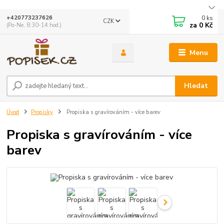
0
ks
+420773237626
CZK
za
0 Kč
(Po-Ne, 8:30-14 hod.)
Menu
Hledat
Úvod
Propisky
Propiska s gravírováním - více barev
Propiska s gravírováním - více
barev