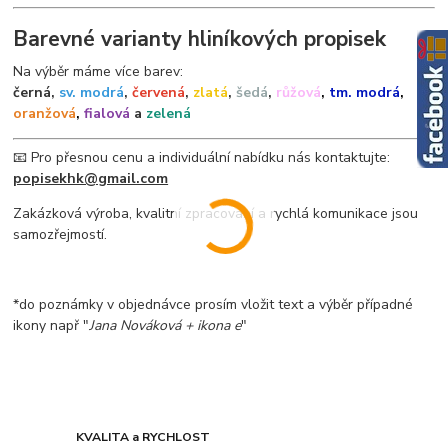
Barevné varianty hliníkových propisek
Na výběr máme více barev:
černá,
sv. modrá
,
červená
,
zlatá
,
šedá
,
růžová
,
tm. modrá
,
oranžová
,
fialová
a
zelená
📧 Pro přesnou cenu a individuální nabídku nás kontaktujte:
popisekhk@gmail.com
Zakázková výroba, kvalitní zpracování a rychlá komunikace jsou
samozřejmostí.
*do poznámky v objednávce prosím vložit text a výběr případné
ikony např "
Jana Nováková + ikona e
"
KVALITA a RYCHLOST