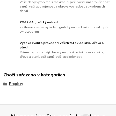
Vaše dárky vyrobíme s maximální pečlivostí, naše zkušenosti
zaručí vaši spokojenost a obrovskou radost z vyrobených
dárků.
ZDARMA grafický náhled
Zašleme vám na vyžádání grafický náhled vašeho dárku před
vyhotovením.
Vysoká kvalita provedení vašich fotek do skla, dřeva a
plexi.
Máme nejmodernější lasery na gravírování fotek do skla,
dřeva a plexi, což zaručí vaši spokojenost.
Zboží zařazeno v kategoriích
Propisky