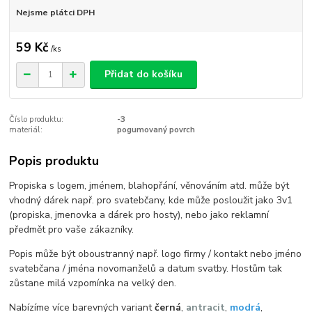
Nejsme plátci DPH
59 Kč
/
ks
Přidat do košíku
Číslo produktu:
-3
materiál:
pogumovaný povrch
Popis produktu
Propiska s logem, jménem, blahopřání, věnováním atd. může být
vhodný dárek např. pro svatebčany, kde může posloužit jako 3v1
(propiska, jmenovka a dárek pro hosty), nebo jako reklamní
předmět pro vaše zákazníky.
Popis může být oboustranný např. logo firmy / kontakt nebo jméno
svatebčana / jména novomanželů a datum svatby. Hostům tak
zůstane milá vzpomínka na velký den.
Nabízíme více barevných variant
černá
,
antracit
,
modrá
,