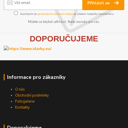
Přihlásit se
Souhlasím se
zpracováním osobních údajů
za účelem rozesílky newsletteru.
Můžete se kdykoli odhlásit. Naše novinky pro vás.
D
OPORUČUJEME
Informace pro zákazníky
O nás
Obchodní podmínky
Fotogalerie
Kontakty
Doporučujeme