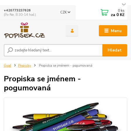
0
ks
+420773237626
CZK
za
0 Kč
(Po-Ne, 8:30-14 hod.)
Menu
Hledat
Úvod
Propisky
Propiska se jménem - pogumovaná
Propiska se jménem -
pogumovaná