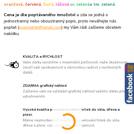
oranžová,
červená
,
žlutá
,
růžová
,
sv. zelená
a
tm. zelená
.
Cena je dle poptávaného množství
a zda se jedná o
jednostranný nebo oboustranný popis, proto neváhejte nás
poptat (
popisekhk@gmail.com
) my Vám rádi zašleme obratem
nabídku.
KVALITA a RYCHLOST
Vaše dárky vyrobíme s maximální pečlivostí, naše zkušenosti
zaručí vaši spokojenost a obrovskou radost z vyrobených
dárků.
ZDARMA grafický náhled
Zašleme vám na vyžádání grafický náhled vašeho dárku před
vyhotovením.
Vysoká kvalita provedení vašich fotek do skla, dřeva a
plexi.
Máme nejmodernější lasery na gravírování fotek do skla,
dřeva a plexi, což zaručí vaši spokojenost.