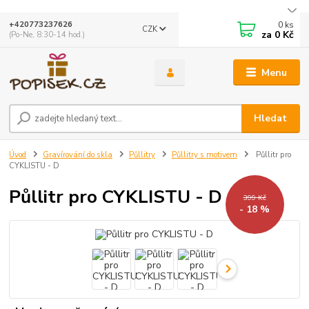
0
ks
+420773237626
CZK
za
0 Kč
(Po-Ne, 8:30-14 hod.)
Menu
Hledat
Úvod
Gravírování do skla
Půllitry
Půllitry s motivem
Půllitr pro
CYKLISTU - D
Půllitr pro CYKLISTU - D
399 Kč
- 18 %