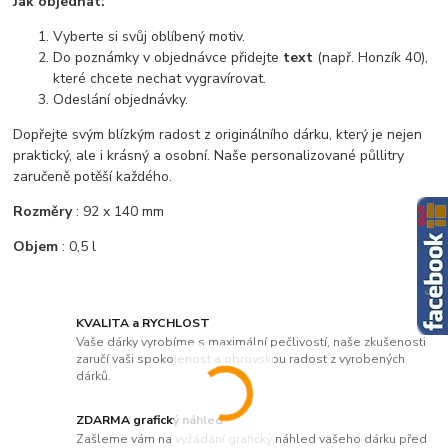
Jak objednat:
Vyberte si svůj oblíbený motiv.
Do poznámky v objednávce přidejte
text
(např. Honzík 40),
které chcete nechat vygravírovat.
Odeslání objednávky.
Dopřejte svým blízkým radost z originálního dárku, který je nejen
praktický, ale i krásný a osobní. Naše personalizované půllitry
zaručeně potěší každého.
Rozměry
:
92 x 140 mm
Objem
: 0,5 l
KVALITA a RYCHLOST
Vaše dárky vyrobíme s maximální pečlivostí, naše zkušenosti
zaručí vaši spokojenost a obrovskou radost z vyrobených
dárků.
ZDARMA grafický náhled
Zašleme vám na vyžádání grafický náhled vašeho dárku před