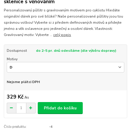
sklenice s věnováním
Personalizovaný půllitr s gravírovaným motivem pro cyklistu Hledáte
originální dárek pro své blízké? Naše personalizované půllitry jsou tou
správnou volbou! Vyberte si z předem definovaných motivů a přidejte
jméno a věk oslavence pro jedinečný a osobní dárek. Vlastnosti:
Gravírovaný motiv: Vyberte ...
celý popis
Dostupnost
do 2-5 pr. dnů odesíláme (dle výběru dopravy)
Motivy
Nejsme plátci DPH
329 Kč
/
ks
Přidat do košíku
Číslo produktu:
-4