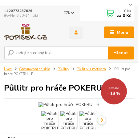
0
ks
+420773237626
CZK
za
0 Kč
(Po-Ne, 8:30-14 hod.)
Menu
Hledat
Úvod
Gravírování do skla
Půllitry
Půllitry s motivem
Půllitr pro
hráče POKERU - B
Půllitr pro hráče POKERU - B
399 Kč
- 18 %