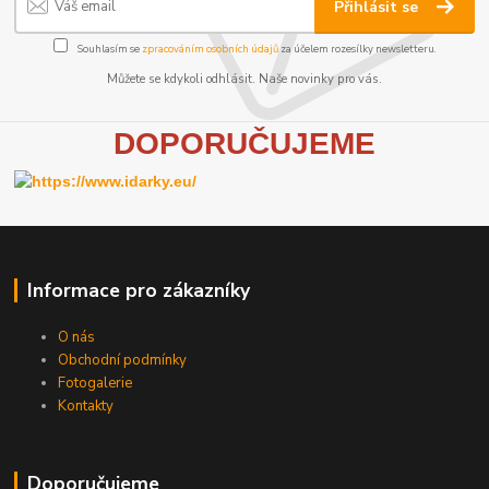
Přihlásit se
Souhlasím se
zpracováním osobních údajů
za účelem rozesílky newsletteru.
Můžete se kdykoli odhlásit. Naše novinky pro vás.
D
OPORUČUJEME
Informace pro zákazníky
O nás
Obchodní podmínky
Fotogalerie
Kontakty
Doporučujeme