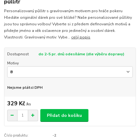
půllitr
Personalizovaný půllitr s gravírovaným motivem pro hráče pokeru
Hledáte originální dárek pro své blízké? Naše personalizované půllitry
jsou tou správnou volbou! Vyberte si z předem definovaných motivů a
přidejte jméno a věk oslavence pro jedinečný a osobní dárek.
Vlastnosti: Gravírovaný motiv: Vybe...
celý popis
Dostupnost
do 2-5 pr. dnů odesíláme (dle výběru dopravy)
Motivy
Nejsme plátci DPH
329 Kč
/
ks
Přidat do košíku
Číslo produktu:
-2