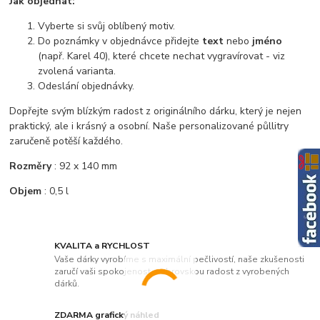
Jak objednat:
Vyberte si svůj oblíbený motiv.
Do poznámky v objednávce přidejte
text
nebo
jméno
(např. Karel 40), které chcete nechat vygravírovat - viz
zvolená varianta.
Odeslání objednávky.
Dopřejte svým blízkým radost z originálního dárku, který je nejen
praktický, ale i krásný a osobní. Naše personalizované půllitry
zaručeně potěší každého.
Rozměry
:
92 x 140 mm
Objem
: 0,5 l
KVALITA a RYCHLOST
Vaše dárky vyrobíme s maximální pečlivostí, naše zkušenosti
zaručí vaši spokojenost a obrovskou radost z vyrobených
dárků.
ZDARMA grafický náhled