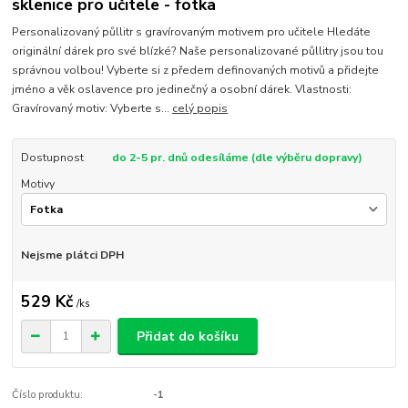
sklenice pro učitele - fotka
Personalizovaný půllitr s gravírovaným motivem pro učitele Hledáte
originální dárek pro své blízké? Naše personalizované půllitry jsou tou
správnou volbou! Vyberte si z předem definovaných motivů a přidejte
jméno a věk oslavence pro jedinečný a osobní dárek. Vlastnosti:
Gravírovaný motiv: Vyberte s...
celý popis
Dostupnost
do 2-5 pr. dnů odesíláme (dle výběru dopravy)
Motivy
Nejsme plátci DPH
529 Kč
/
ks
Přidat do košíku
Číslo produktu:
-1