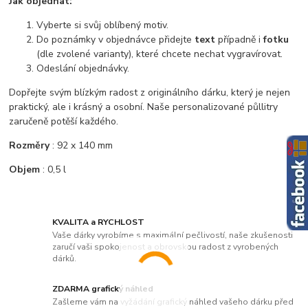
Jak objednat:
Vyberte si svůj oblíbený motiv.
Do poznámky v objednávce přidejte
text
případně i
fotku
(dle zvolené varianty), které chcete nechat vygravírovat.
Odeslání objednávky.
Dopřejte svým blízkým radost z originálního dárku, který je nejen
praktický, ale i krásný a osobní. Naše personalizované půllitry
zaručeně potěší každého.
Rozměry
:
92 x 140 mm
Objem
: 0,5 l
KVALITA a RYCHLOST
Vaše dárky vyrobíme s maximální pečlivostí, naše zkušenosti
zaručí vaši spokojenost a obrovskou radost z vyrobených
dárků.
ZDARMA grafický náhled
Zašleme vám na vyžádání grafický náhled vašeho dárku před