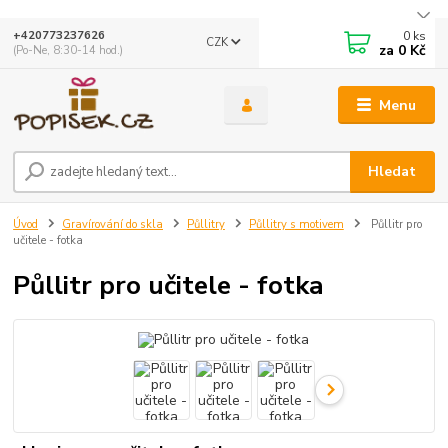
0
ks
+420773237626
CZK
za
0 Kč
(Po-Ne, 8:30-14 hod.)
Menu
Hledat
Úvod
Gravírování do skla
Půllitry
Půllitry s motivem
Půllitr pro
učitele - fotka
Půllitr pro učitele - fotka