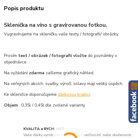
Popis produktu
Sklenička na víno s gravírovanou fotkou.
Vygravírujeme na skleničku vaše texty / fotografii/ obrázky.
Prosím
text / obrázek / fotografii vložte
do poznámky v
objednávce.
Na vyžádání
zdarma
zašleme grafický náhled.
Na veřejných akcích: svatby, výročí, oslavy mají veliký úspěch.
Ke skleničce doporučujeme
dárkovou krabici
.
Objem
: 0,35l / 0,45l dle zvolené varianty
KVALITA a RYCHLOST
Vaše dárky vyrobíme s maximální pečlivostí, naše zkušenosti