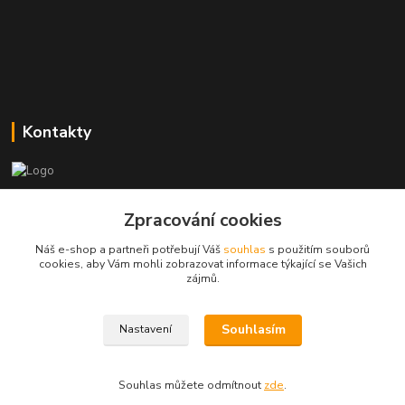
Kontakty
Zákaznická podpora
Zpracování cookies
+420773237626
(Po-Ne, 8:30-14 hod.)
Náš e-shop a partneři potřebují Váš
souhlas
s použitím souborů
cookies, aby Vám mohli zobrazovat informace týkající se Vašich
popisekhk@gmail.com
zájmů.
Souhlasím
Nastavení
Souhlas můžete odmítnout
zde
.
Vytvořeno na
Eshop-rychle.cz