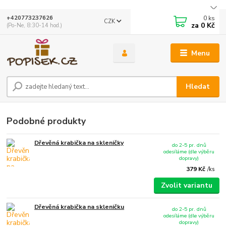
0
ks
+420773237626
CZK
za
0 Kč
(Po-Ne, 8:30-14 hod.)
Menu
Hledat
Podobné produkty
Dřevěná krabička na skleničky
do 2-5 pr. dnů
odesíláme (dle výběru
dopravy)
379 Kč
/
ks
Zvolit variantu
Dřevěná krabička na skleničku
do 2-5 pr. dnů
odesíláme (dle výběru
dopravy)