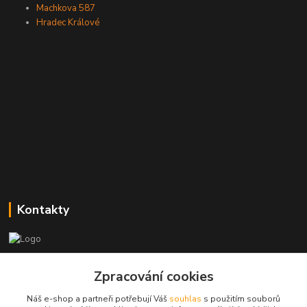
Machkova 587
Hradec Králové
Kontakty
Zákaznická podpora
Zpracování cookies
+420773237626
(Po-Ne, 8:30-14 hod.)
Náš e-shop a partneři potřebují Váš
souhlas
s použitím souborů