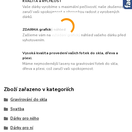
KVALITA a RYCHLOST
Vaše dárky vyrobíme s maximální pečlivostí, naše zkušenosti
zaručí vaši spokojenost a obrovskou radost z vyrobených
dárků.
ZDARMA grafický náhled
Zašleme vám na vyžádání grafický náhled vašeho dárku před
vyhotovením.
Vysoká kvalita provedení vašich fotek do skla, dřeva a
plexi.
Máme nejmodernější lasery na gravírování fotek do skla,
dřeva a plexi, což zaručí vaši spokojenost.
Zboží zařazeno v kategoriích
Gravírování do skla
Svatba
Dárky pro něho
Dárky pro ní