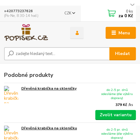
0
ks
+420773237626
CZK
za
0 Kč
(Po-Ne, 8:30-14 hod.)
Menu
Hledat
Podobné produkty
Dřevěná krabička na skleničky
do 2-5 pr. dnů
odesíláme (dle výběru
dopravy)
379 Kč
/
ks
Zvolit variantu
Dřevěná krabička na skleničku
do 2-5 pr. dnů
odesíláme (dle výběru
dopravy)