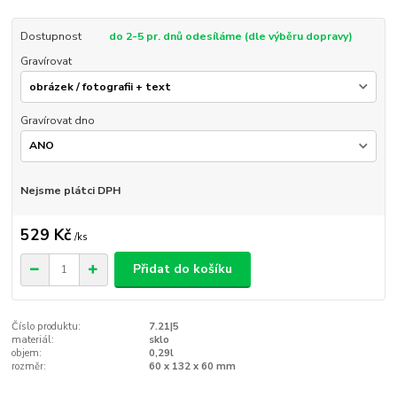
Dostupnost
do 2-5 pr. dnů odesíláme (dle výběru dopravy)
Gravírovat
Gravírovat dno
Nejsme plátci DPH
529 Kč
/
ks
Přidat do košíku
Číslo produktu:
7.21|5
materiál:
sklo
objem:
0,29l
rozměr:
60 x 132 x 60 mm