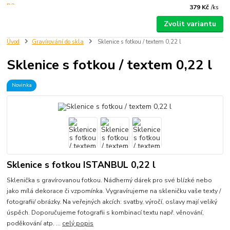
379 Kč
/
ks
Zvolit variantu
Úvod
Gravírování do skla
Sklenice s fotkou / textem 0,22 l
Sklenice s fotkou / textem 0,22 l
Novinka
Sklenice s fotkou ISTANBUL 0,22 l
Sklenička s gravírovanou fotkou. Nádherný dárek pro své blízké nebo
jako mílá dekorace či vzpomínka. Vygravírujeme na skleničku vaše texty /
fotografii/ obrázky. Na veřejných akcích: svatby, výročí, oslavy mají veliký
úspěch. Doporučujeme fotografii s kombinací textu např. věnování,
poděkování atp. ...
celý popis