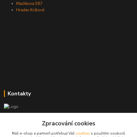
Machkova 587
Hradec Králové
Kontakty
Zákaznická podpora
Zpracování cookies
+420773237626
(Po-Ne, 8:30-14 hod.)
Náš e-shop a partneři potřebují Váš
souhlas
s použitím souborů