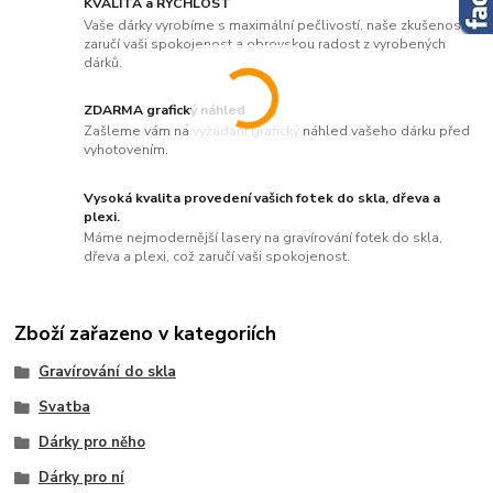
KVALITA a RYCHLOST
Vaše dárky vyrobíme s maximální pečlivostí, naše zkušenosti
zaručí vaši spokojenost a obrovskou radost z vyrobených
dárků.
ZDARMA grafický náhled
Zašleme vám na vyžádání grafický náhled vašeho dárku před
vyhotovením.
Vysoká kvalita provedení vašich fotek do skla, dřeva a
plexi.
Máme nejmodernější lasery na gravírování fotek do skla,
dřeva a plexi, což zaručí vaši spokojenost.
Zboží zařazeno v kategoriích
Gravírování do skla
Svatba
Dárky pro něho
Dárky pro ní