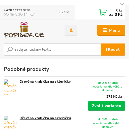
0
ks
+420773237626
CZK
za
0 Kč
(Po-Ne, 8:30-14 hod.)
Menu
Hledat
Podobné produkty
Dřevěná krabička na skleničky
do 2-5 pr. dnů
odesíláme (dle výběru
dopravy)
379 Kč
/
ks
Zvolit variantu
Dřevěná krabička na skleničku
do 2-5 pr. dnů
odesíláme (dle výběru
dopravy)