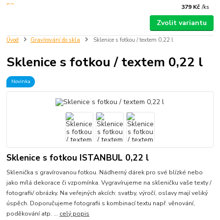
379 Kč
/
ks
Zvolit variantu
Úvod
Gravírování do skla
Sklenice s fotkou / textem 0,22 l
Sklenice s fotkou / textem 0,22 l
Novinka
Sklenice s fotkou ISTANBUL 0,22 l
Sklenička s gravírovanou fotkou. Nádherný dárek pro své blízké nebo
jako mílá dekorace či vzpomínka. Vygravírujeme na skleničku vaše texty /
fotografii/ obrázky. Na veřejných akcích: svatby, výročí, oslavy mají veliký
úspěch. Doporučujeme fotografii s kombinací textu např. věnování,
poděkování atp. ...
celý popis