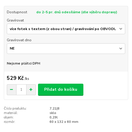
Dostupnost
do 2-5 pr. dnů odesíláme (dle výběru dopravy)
Gravírovat
Gravírovat dno
Nejsme plátci DPH
529 Kč
/
ks
Přidat do košíku
Číslo produktu:
7.21|8
materiál:
sklo
objem:
0,29l
rozměr:
60 x 132 x 60 mm