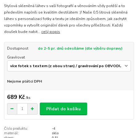
Stylová skleněná láhev s vaší fotografií a věnováním vždy potěší a to
především naplníli se kvalitím destilátem :)! Naše 0,5 litrová skleněná
láhev s personalizací fotky a textu je ideálním způsobem, jak zachytit
vzpomínky a vytvořit originální dárek pro všechny příležitosti. Každý
doušek bude nabit...
celý popis
Dostupnost
do 2-5 pr. dnů odesíláme (dle výběru dopravy)
Gravírovat
Nejsme plátci DPH
689 Kč
/
ks
Přidat do košíku
Číslo produktu:
-4
materiál:
sklo
objem:
0,5l