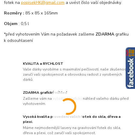
fotek na
popisekHK@gmail.com
a uvést číslo vaší objednávky.
Rozměry :
85 x 85 x 165mm
Objem
: 0,5 l
*před vyhotovením Vám na požadavek zašleme
ZDARMA
grafiku
k odsouhlasení
KVALITA a RYCHLOST
Vaše dárky vyrobíme s maximální pečlivostí, naše zkušenosti
zaručí vaši spokojenost a obrovskou radost z vyrobených
dárků.
ZDARMA grafický náhled
Zašleme vám na vyžádání grafický náhled vašeho dárku před
vyhotovením.
Vysoká kvalita provedení vašich fotek do skla, dřeva a
plexi.
Máme nejmodernější lasery na gravírování fotek do skla,
dřeva a plexi, což zaručí vaši spokojenost.