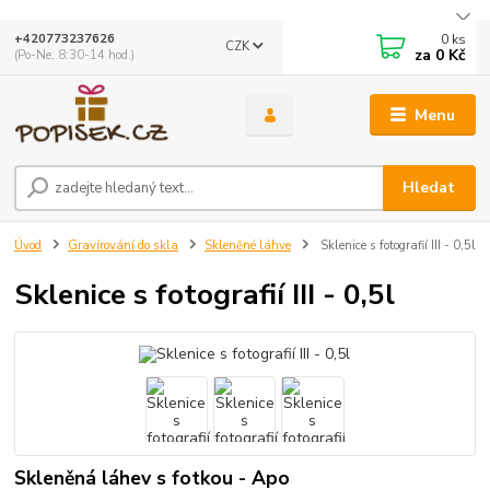
0
ks
+420773237626
CZK
za
0 Kč
(Po-Ne, 8:30-14 hod.)
Menu
Hledat
Úvod
Gravírování do skla
Skleněné láhve
Sklenice s fotografií III - 0,5l
Sklenice s fotografií III - 0,5l
Skleněná láhev s fotkou - Apo