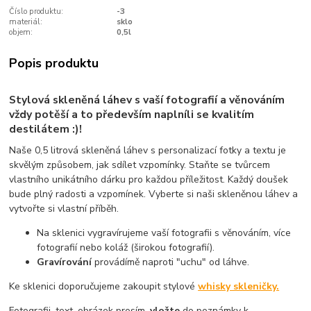
Číslo produktu:
-3
materiál:
sklo
objem:
0,5l
Popis produktu
Stylová skleněná láhev s vaší fotografií a věnováním
vždy potěší a to především naplníli se kvalitím
destilátem :)!
Naše 0,5 litrová skleněná láhev s personalizací fotky a textu je
skvělým způsobem, jak sdílet vzpomínky. Staňte se tvůrcem
vlastního unikátního dárku pro každou příležitost. Každý doušek
bude plný radosti a vzpomínek. Vyberte si naši skleněnou láhev a
vytvořte si vlastní příběh.
Na sklenici vygravírujeme vaší fotografii s věnováním, více
fotografií nebo koláž (širokou fotografií).
Gravírování
provádímě naproti "uchu" od láhve.
Ke sklenici doporučujeme zakoupit stylové
whisky skleničky.
Fotografii, text, obrázek prosím,
vložte
do poznámky k