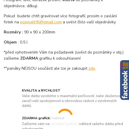
objednávce, děkuji.
Pokud budete chtít gravírovat více fotografií, prosím o zaslání
fotek na
popisekHK@gmail.com
a uvést číslo vaší objednávky.
Rozměry :
90 x 90 x 200mm
Objem
: 0,5 l
*před vyhotovením Vám na požadavek (uvést do poznámky v obj.)
zašleme
ZDARMA
grafiku k odsouhlasení
*"panáky NEJSOU součástí ale lze je zakoupit
zde
.
KVALITA a RYCHLOST
Vaše dárky vyrobíme s maximální pečlivostí, naše zkušenosti
zaručí vaši spokojenost a obrovskou radost z vyrobených
dárků.
ZDARMA grafický náhled
Zašleme vám na vyžádání grafický náhled vašeho dárku před
vyhotovením.