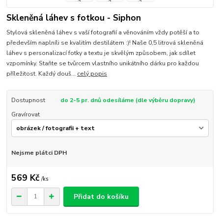
Skleněná láhev s fotkou - Siphon
Stylová skleněná láhev s vaší fotografií a věnováním vždy potěší a to
především naplníli se kvalitím destilátem :)! Naše 0,5 litrová skleněná
láhev s personalizací fotky a textu je skvělým způsobem, jak sdílet
vzpomínky. Staňte se tvůrcem vlastního unikátního dárku pro každou
příležitost. Každý douš...
celý popis
Dostupnost
do 2-5 pr. dnů odesíláme (dle výběru dopravy)
Gravírovat
Nejsme plátci DPH
569 Kč
/
ks
Přidat do košíku