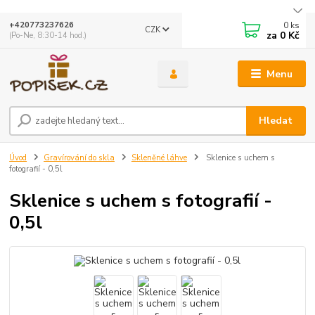
0
ks
+420773237626
CZK
za
0 Kč
(Po-Ne, 8:30-14 hod.)
Menu
Hledat
Úvod
Gravírování do skla
Skleněné láhve
Sklenice s uchem s
fotografií - 0,5l
Sklenice s uchem s fotografií -
0,5l