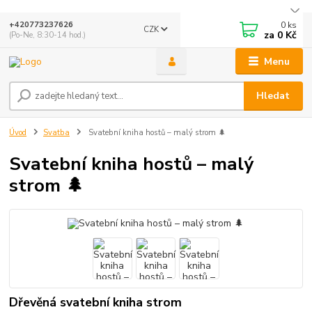
0
ks
+420773237626
CZK
za
0 Kč
(Po-Ne, 8:30-14 hod.)
Menu
Hledat
Úvod
Svatba
Svatební kniha hostů – malý strom 🌲
Svatební kniha hostů – malý
strom 🌲
Dřevěná svatební kniha strom