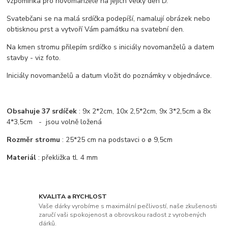
vzpomínka pro novomanžele na jejich velký den D.
Svatebčani se na malá srdíčka podepíší, namalují obrázek nebo
obtisknou prst a vytvoří Vám památku na svatební den.
Na kmen stromu přilepím srdíčko s iniciály novomanželů a datem
stavby - viz foto.
Iniciály novomanželů a datum vložit do poznámky v objednávce.
Obsahuje 37 srdíček
: 9x 2*2cm, 10x 2,5*2cm, 9x 3*2,5cm a 8x
4*3,5cm - jsou volně ložená
Rozměr stromu
: 25*25 cm na podstavci o ø 9,5cm
Materiál
: překližka tl. 4 mm
KVALITA a RYCHLOST
Vaše dárky vyrobíme s maximální pečlivostí, naše zkušenosti
zaručí vaši spokojenost a obrovskou radost z vyrobených
dárků.