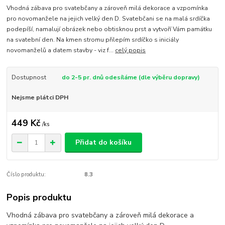
Vhodná zábava pro svatebčany a zároveň milá dekorace a vzpomínka
pro novomanžele na jejich velký den D. Svatebčani se na malá srdíčka
podepíší, namalují obrázek nebo obtisknou prst a vytvoří Vám památku
na svatební den. Na kmen stromu přilepím srdíčko s iniciály
novomanželů a datem stavby - viz f...
celý popis
Dostupnost
do 2-5 pr. dnů odesíláme (dle výběru dopravy)
Nejsme plátci DPH
449 Kč
/
ks
Přidat do košíku
Číslo produktu:
8.3
Popis produktu
Vhodná zábava pro svatebčany a zároveň milá dekorace a