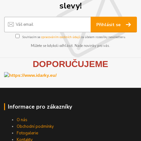
slevy!
Přihlásit se
Souhlasím se
zpracováním osobních údajů
za účelem rozesílky newsletteru.
Můžete se kdykoli odhlásit. Naše novinky pro vás.
D
OPORUČUJEME
Informace pro zákazníky
O nás
Obchodní podmínky
Fotogalerie
Kontakty