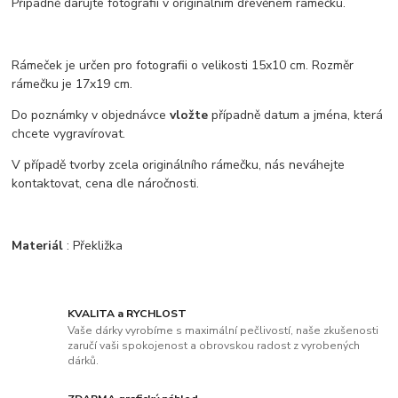
Případně darujte fotografií v originálním dřevěném rámečku.
Rámeček je určen pro fotografii o velikosti 15x10 cm. Rozměr
rámečku je 17x19 cm.
Do poznámky v objednávce
vložte
případně datum a jména, která
chcete vygravírovat.
V případě tvorby zcela originálního rámečku, nás neváhejte
kontaktovat, cena dle náročnosti.
Materiál
: Překližka
KVALITA a RYCHLOST
Vaše dárky vyrobíme s maximální pečlivostí, naše zkušenosti
zaručí vaši spokojenost a obrovskou radost z vyrobených
dárků.