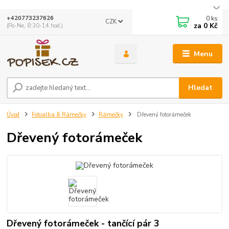
0
ks
+420773237626
CZK
za
0 Kč
(Po-Ne, 8:30-14 hod.)
Menu
Hledat
Úvod
Fotoalba & Rámečky
Rámečky
Dřevený fotorámeček
Dřevený fotorámeček
Dřevený fotorámeček - tančící pár 3