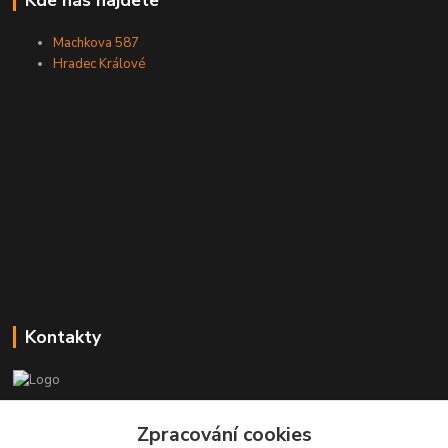
Kde nás najdete
Machkova 587
Hradec Králové
Kontakty
Zákaznická podpora
Zpracování cookies
+420773237626