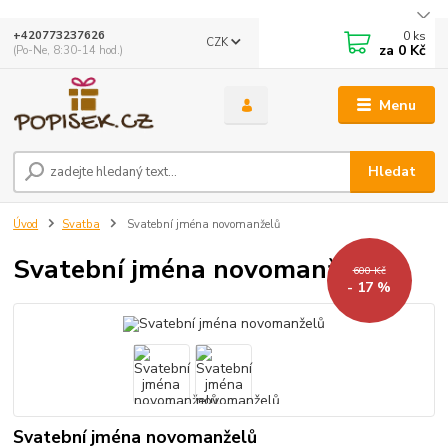
0
ks
+420773237626
CZK
za
0 Kč
(Po-Ne, 8:30-14 hod.)
Menu
Hledat
Úvod
Svatba
Svatební jména novomanželů
Svatební jména novomanželů
600 Kč
- 17 %
Svatební jména novomanželů