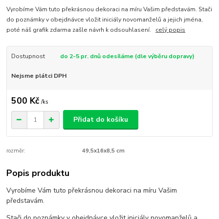
Vyrobíme Vám tuto překrásnou dekoraci na míru Vašim představám. Stači
do poznámky v obejdnávce vložit iniciály novomanželů a jejich jména,
poté náš grafik zdarma zašle návrh k odsouhlasení.
celý popis
Dostupnost
do 2-5 pr. dnů odesíláme (dle výběru dopravy)
Nejsme plátci DPH
500 Kč
/
ks
Přidat do košíku
rozměr:
49,5x16x8,5 cm
Popis produktu
Vyrobíme Vám tuto překrásnou dekoraci na míru Vašim
představám.
Stači do poznámky v obejdnávce vložit iniciály novomanželů a