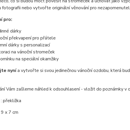
něco, co si budou moct pověsit na stromeček a uchovat jako vzp
 fotografii nebo vytvořte originální věnování pro nezapomenutel
í pro:
inné dárky
oční překvapení pro přátele
emní dárky s personalizací
oraci na vánoční stromeček
omínku na speciální okamžiky
te nyní
a vytvořte si svou jedinečnou vánoční ozdobu, která bud
ání Vám zašleme náhled k odsouhlasení - vložit do poznámky v 
l
: překližka
: 9 x 7 cm