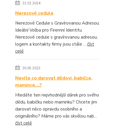
22.02.2024
Nerezové cedule
Nerezové Cedule s Gravírovanou Adresou:
Ideální Volba pro Firemní Identitu
Nerezové cedule s gravírovanou adresou,
logem a kontakty firmy jsou stále ...
číst
celé
30.05.2023
Nevíte co darovat dědovi, babičce,
mamince....?
Hledáte ten nejvhodnější dárek pro svého
dědu, babičku nebo maminku? Chcete jim
darovat něco opravdu osobního a
originálního? Máme pro vás skvělou nab...
číst celé