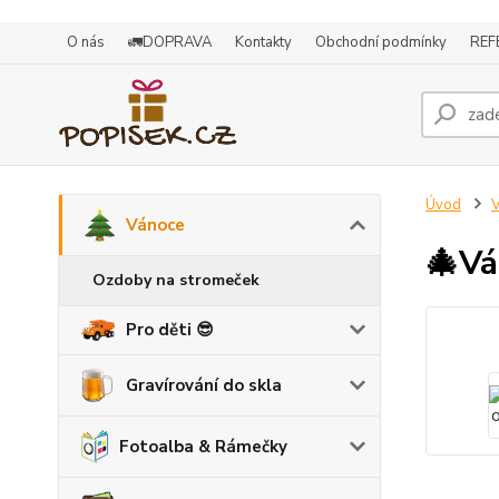
O nás
🚛DOPRAVA
Kontakty
Obchodní podmínky
REF
Úvod
Vánoce
🎄Vá
Ozdoby na stromeček
Pro děti 😎
Gravírování do skla
Fotoalba & Rámečky