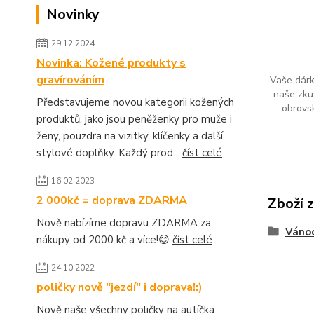
Novinky
29.12.2024
Novinka: Kožené produkty s
gravírováním
Vaše dárk
naše zku
Představujeme novou kategorii kožených
obrovs
produktů, jako jsou peněženky pro muže i
ženy, pouzdra na vizitky, klíčenky a další
stylové doplňky. Každý prod...
číst celé
16.02.2023
2 000kč = doprava ZDARMA
Zboží 
Nově nabízíme dopravu ZDARMA za
Váno
nákupy od 2000 kč a více!😊
číst celé
24.10.2022
poličky nově "jezdí" i doprava!:)
Nově naše všechny poličky na autíčka