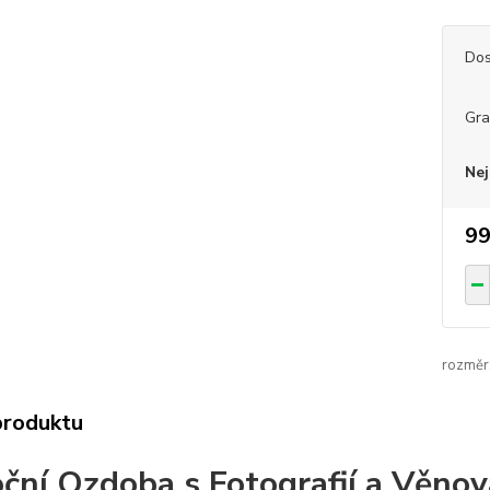
Dos
Gra
Nej
99
rozměr
produktu
ční Ozdoba s Fotografií a Věno