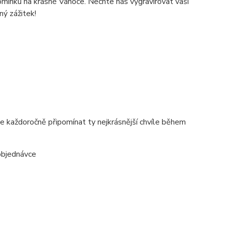
omínku na krásné Vánoce. Nechte nás vygravírovat vaši
ný zážitek!
e každoročně připomínat ty nejkrásnější chvíle během
objednávce