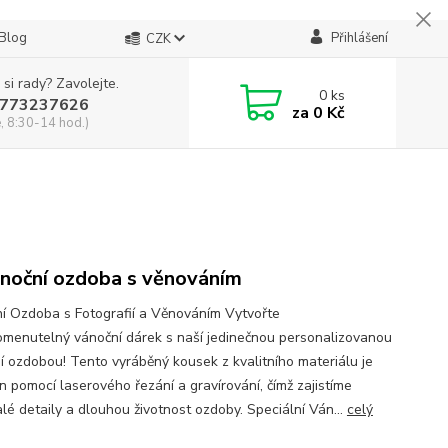
Blog
Přihlášení
CZK
 si rady? Zavolejte.
0
ks
773237626
za
0 Kč
, 8:30-14 hod.)
noční ozdoba s věnováním
í Ozdoba s Fotografií a Věnováním Vytvořte
menutelný vánoční dárek s naší jedinečnou personalizovanou
í ozdobou! Tento vyráběný kousek z kvalitního materiálu je
n pomocí laserového řezání a gravírování, čímž zajistíme
lé detaily a dlouhou životnost ozdoby. Speciální Ván...
celý