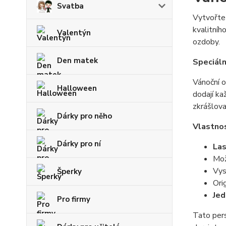
Svatba
Vytvořte
kvalitníh
Valentýn
ozdoby.
Den matek
Speciáln
Vánoční o
Halloween
dodají k
zkrášlova
Dárky pro něho
Vlastnos
Dárky pro ní
Las
Mož
Vys
Šperky
Ori
Jed
Pro firmy
Tato pers