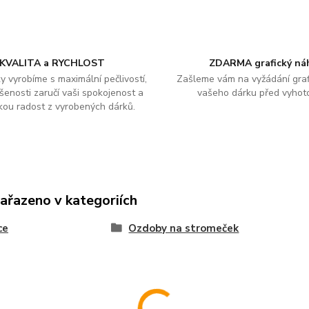
KVALITA a RYCHLOST
ZDARMA grafický ná
y vyrobíme s maximální pečlivostí,
Zašleme vám na vyžádání graf
šenosti zaručí vaši spokojenost a
vašeho dárku před vyhot
kou radost z vyrobených dárků.
zařazeno v kategoriích
ce
Ozdoby na stromeček