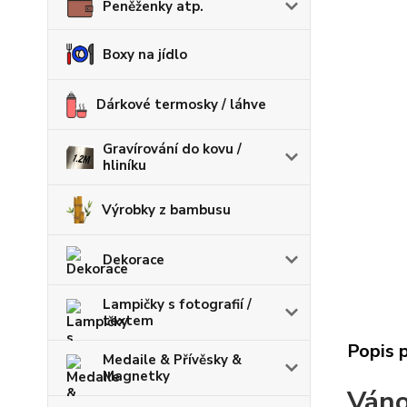
Peněženky atp.
Boxy na jídlo
Dárkové termosky / láhve
Gravírování do kovu /
hliníku
Výrobky z bambusu
Dekorace
Lampičky s fotografií /
textem
Popis 
Medaile & Přívěsky &
Magnetky
Váno