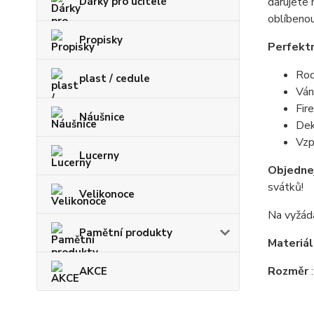
darujete 
Dárky pro učitelé
oblíbenou
Propisky
Perfektn
Rod
plast / cedule
Ván
Fir
Náušnice
Dek
Vzp
Lucerny
Objednej
svátků!
Velikonoce
Na vyžád
Pamětní produkty
Materiá
Rozměr
AKCE