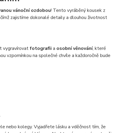
vanou vánoční ozdobou
! Tento vyráběný kousek z
, čímž zajistíme dokonalé detaily a dlouhou životnost
t vygravírovat
fotografii
a
osobní věnování
, které
nou vzpomínkou na společné chvíle a každoročně bude
.
le nebo kolegy. Vyjadřete lásku a vděčnost tím, že