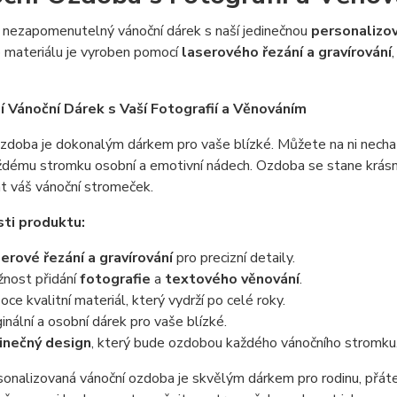
 nezapomenutelný vánoční dárek s naší jedinečnou
personalizo
o materiálu je vyroben pomocí
laserového řezání a gravírování
í Vánoční Dárek s Vaší Fotografií a Věnováním
zdoba je dokonalým dárkem pro vaše blízké. Můžete na ni necha
aždému stromku osobní a emotivní nádech. Ozdoba se stane krás
t váš vánoční stromeček.
ti produktu:
erové řezání a gravírování
pro precizní detaily.
nost přidání
fotografie
a
textového věnování
.
oce kvalitní materiál, který vydrží po celé roky.
ginální a osobní dárek pro vaše blízké.
inečný design
, který bude ozdobou každého vánočního stromku
onalizovaná vánoční ozdoba je skvělým dárkem pro rodinu, přáte