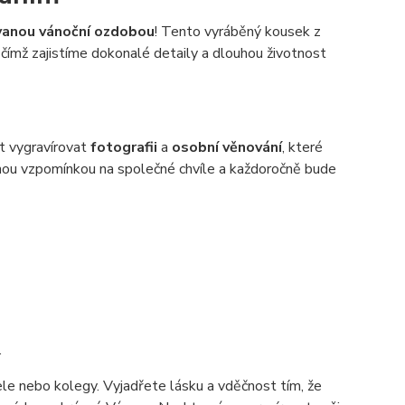
vanou vánoční ozdobou
! Tento vyráběný kousek z
, čímž zajistíme dokonalé detaily a dlouhou životnost
t vygravírovat
fotografii
a
osobní věnování
, které
nou vzpomínkou na společné chvíle a každoročně bude
.
le nebo kolegy. Vyjadřete lásku a vděčnost tím, že