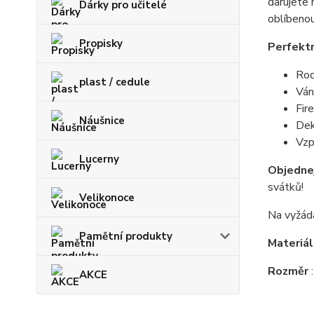
darujete 
Dárky pro učitelé
oblíbenou
Propisky
Perfektn
Rod
plast / cedule
Ván
Fir
Náušnice
Dek
Vzp
Lucerny
Objednej
svátků!
Velikonoce
Na vyžád
Pamětní produkty
Materiá
Rozměr
AKCE