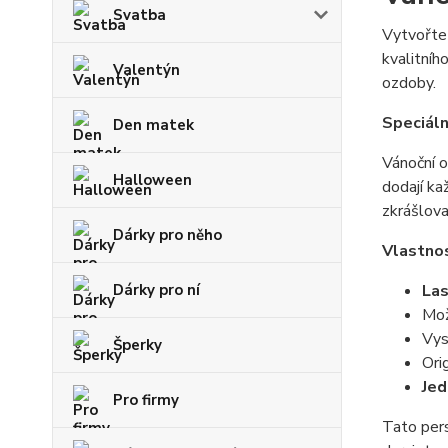
Svatba
Vytvořte
kvalitníh
Valentýn
ozdoby.
Speciáln
Den matek
Vánoční o
Halloween
dodají k
zkrášlova
Dárky pro něho
Vlastnos
Las
Dárky pro ní
Mož
Vys
Šperky
Ori
Jed
Pro firmy
Tato pers