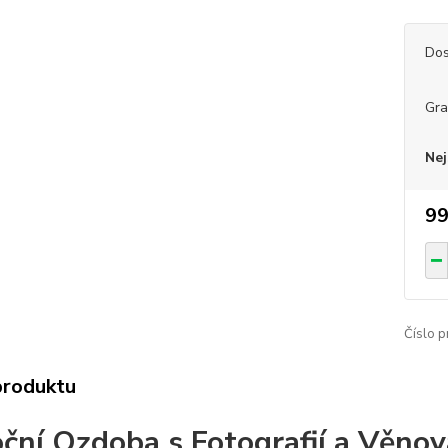
Dos
Gra
Nej
99
Číslo p
produktu
ční Ozdoba s Fotografií a Věno