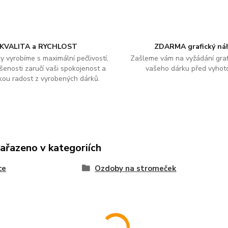
KVALITA a RYCHLOST
ZDARMA grafický ná
y vyrobíme s maximální pečlivostí,
Zašleme vám na vyžádání graf
šenosti zaručí vaši spokojenost a
vašeho dárku před vyhot
kou radost z vyrobených dárků.
zařazeno v kategoriích
ce
Ozdoby na stromeček