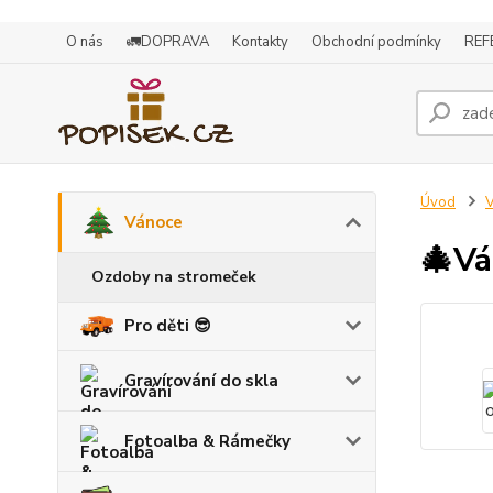
O nás
🚛DOPRAVA
Kontakty
Obchodní podmínky
REF
Úvod
Vánoce
🎄Vá
Ozdoby na stromeček
Pro děti 😎
Gravírování do skla
Fotoalba & Rámečky