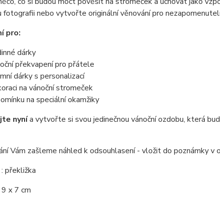
něco, co si budou moct pověsit na stromeček a uchovat jako vzp
 fotografii nebo vytvořte originální věnování pro nezapomenutel
í pro:
inné dárky
oční překvapení pro přátele
emní dárky s personalizací
oraci na vánoční stromeček
omínku na speciální okamžiky
te nyní
a vytvořte si svou jedinečnou vánoční ozdobu, která bud
ání Vám zašleme náhled k odsouhlasení - vložit do poznámky v 
l
: překližka
: 9 x 7 cm