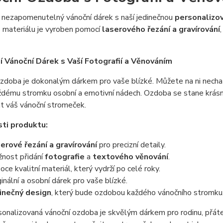
 nezapomenutelný vánoční dárek s naší jedinečnou
personalizo
o materiálu je vyroben pomocí
laserového řezání a gravírování
í Vánoční Dárek s Vaší Fotografií a Věnováním
zdoba je dokonalým dárkem pro vaše blízké. Můžete na ni necha
aždému stromku osobní a emotivní nádech. Ozdoba se stane krás
t váš vánoční stromeček.
ti produktu:
erové řezání a gravírování
pro precizní detaily.
nost přidání
fotografie
a
textového věnování
.
oce kvalitní materiál, který vydrží po celé roky.
ginální a osobní dárek pro vaše blízké.
inečný design
, který bude ozdobou každého vánočního stromku
onalizovaná vánoční ozdoba je skvělým dárkem pro rodinu, přáte