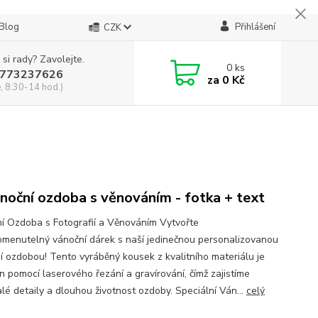
Blog
Přihlášení
CZK
 si rady? Zavolejte.
0
ks
773237626
za
0 Kč
, 8:30-14 hod.)
noční ozdoba s věnováním - fotka + text
í Ozdoba s Fotografií a Věnováním Vytvořte
menutelný vánoční dárek s naší jedinečnou personalizovanou
í ozdobou! Tento vyráběný kousek z kvalitního materiálu je
n pomocí laserového řezání a gravírování, čímž zajistíme
lé detaily a dlouhou životnost ozdoby. Speciální Ván...
celý