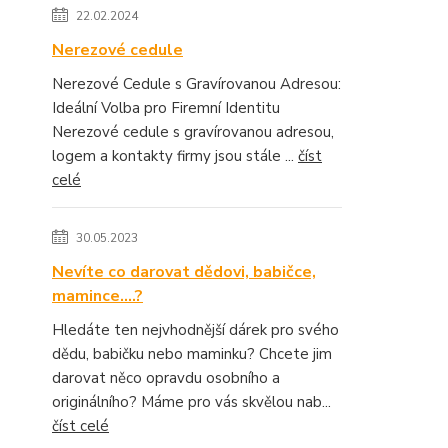
22.02.2024
Nerezové cedule
Nerezové Cedule s Gravírovanou Adresou:
Ideální Volba pro Firemní Identitu
Nerezové cedule s gravírovanou adresou,
logem a kontakty firmy jsou stále ...
číst
celé
30.05.2023
Nevíte co darovat dědovi, babičce,
mamince....?
Hledáte ten nejvhodnější dárek pro svého
dědu, babičku nebo maminku? Chcete jim
darovat něco opravdu osobního a
originálního? Máme pro vás skvělou nab...
číst celé