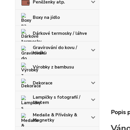
Peněženky atp.
Boxy na jídlo
Dárkové termosky / láhve
Gravírování do kovu /
hliníku
Výrobky z bambusu
Dekorace
Lampičky s fotografií /
textem
Popis 
Medaile & Přívěsky &
Magnetky
Váno