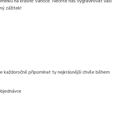
omínku na krásné Vánoce. Nechte nás vygravírovat vaši
ný zážitek!
e každoročně připomínat ty nejkrásnější chvíle během
objednávce