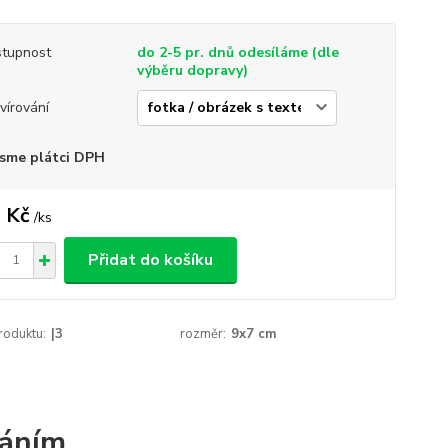
tupnost
do 2-5 pr. dnů odesíláme (dle
výběru dopravy)
vírování
sme plátci DPH
 Kč
/
ks
Přidat do košíku
roduktu:
|3
rozměr:
9x7 cm
váním