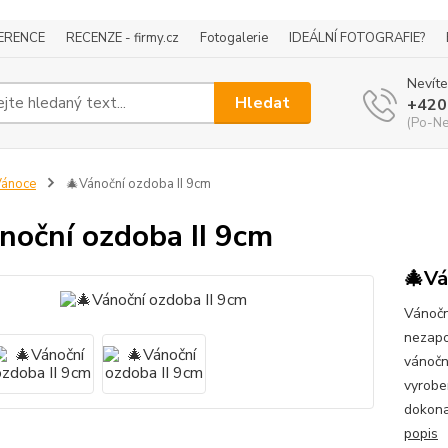
ERENCE
RECENZE - firmy.cz
Fotogalerie
IDEÁLNÍ FOTOGRAFIE?
Nevíte
Hledat
+420
(Po-Ne
Vánoce
🎄Vánoční ozdoba II 9cm
noční ozdoba II 9cm
🎄Vá
Vánočn
nezapo
vánočn
vyrobe
dokona
popis