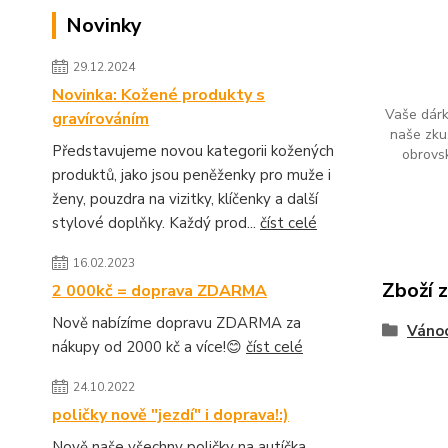
Novinky
29.12.2024
Novinka: Kožené produkty s
Vaše dárk
gravírováním
naše zku
Představujeme novou kategorii kožených
obrovs
produktů, jako jsou peněženky pro muže i
ženy, pouzdra na vizitky, klíčenky a další
stylové doplňky. Každý prod...
číst celé
16.02.2023
Zboží 
2 000kč = doprava ZDARMA
Nově nabízíme dopravu ZDARMA za
Váno
nákupy od 2000 kč a více!😊
číst celé
24.10.2022
poličky nově "jezdí" i doprava!:)
Nově naše všechny poličky na autíčka