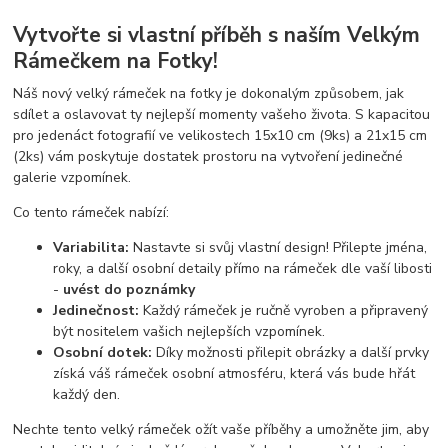
Vytvořte si vlastní příběh s naším Velkým
Rámečkem na Fotky!
Náš nový velký rámeček na fotky je dokonalým způsobem, jak
sdílet a oslavovat ty nejlepší momenty vašeho života. S kapacitou
pro jedenáct fotografií ve velikostech 15x10 cm (9ks) a 21x15 cm
(2ks) vám poskytuje dostatek prostoru na vytvoření jedinečné
galerie vzpomínek.
Co tento rámeček nabízí:
Variabilita:
Nastavte si svůj vlastní design! Přilepte jména,
roky, a další osobní detaily přímo na rámeček dle vaší libosti
-
uvést do poznámky
Jedinečnost:
Každý rámeček je ručně vyroben a připravený
být nositelem vašich nejlepších vzpomínek.
Osobní dotek:
Díky možnosti přilepit obrázky a další prvky
získá váš rámeček osobní atmosféru, která vás bude hřát
každý den.
Nechte tento velký rámeček ožít vaše příběhy a umožněte jim, aby