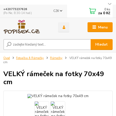
0
ks
+420773237626
CZK
za
0 Kč
(Po-Ne, 8:30-14 hod.)
Menu
Hledat
Úvod
Fotoalba & Rámečky
Rámečky
VELKÝ rámeček na fotky 70x49
cm
VELKÝ rámeček na fotky 70x49
cm