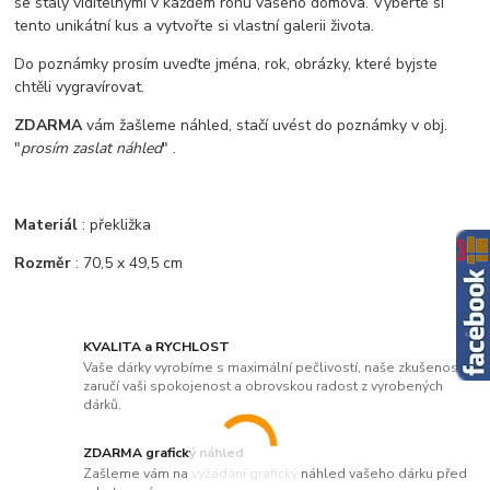
se staly viditelnými v každém rohu vašeho domova. Vyberte si
tento unikátní kus a vytvořte si vlastní galerii života.
Do poznámky prosím uveďte jména, rok, obrázky, které byjste
chtěli vygravírovat.
ZDARMA
vám žašleme náhled, stačí uvést do poznámky v obj.
"
prosím zaslat náhled
" .
Materiál
: překližka
Rozměr
: 70,5 x 49,5 cm
KVALITA a RYCHLOST
Vaše dárky vyrobíme s maximální pečlivostí, naše zkušenosti
zaručí vaši spokojenost a obrovskou radost z vyrobených
dárků.
ZDARMA grafický náhled
Zašleme vám na vyžádání grafický náhled vašeho dárku před