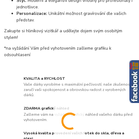
Styl:
Moderní a elegantní design vhodný pro profesionály i
jednotlivce.
Personalizace:
Unikátní možnost gravírování dle vašich
představ.
Zakupte si hliníkový vizitkář a udělejte dojem svým osobitým
stylem!
*na vyžádání Vám před vyhotovením zašleme grafiku k
odsouhlasení
KVALITA a RYCHLOST
Vaše dárky vyrobíme s maximální pečlivostí, naše zkušenosti
zaručí vaši spokojenost a obrovskou radost z vyrobených
dárků.
ZDARMA grafický náhled
Zašleme vám na vyžádání grafický náhled vašeho dárku před
vyhotovením.
Vysoká kvalita provedení vašich fotek do skla, dřeva a
plexi.