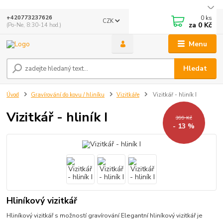
0
ks
+420773237626
CZK
za
0 Kč
(Po-Ne, 8:30-14 hod.)
Menu
Hledat
Úvod
Gravírování do kovu / hliníku
Vizitkáře
Vizitkář - hliník I
Vizitkář - hliník I
399 Kč
- 13 %
Hliníkový vizitkář
Hliníkový vizitkář s možností gravírování Elegantní hliníkový vizitkář je