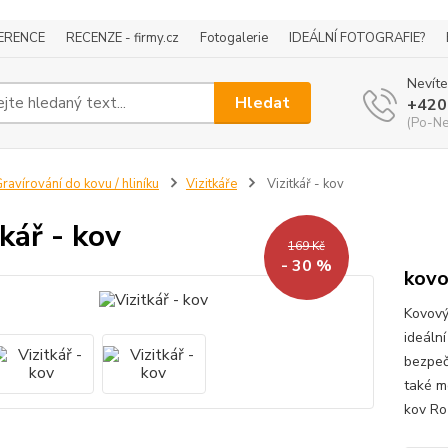
ERENCE
RECENZE - firmy.cz
Fotogalerie
IDEÁLNÍ FOTOGRAFIE?
Nevíte
Hledat
+420
(Po-Ne
ravírování do kovu / hliníku
Vizitkáře
Vizitkář - kov
tkář - kov
169 Kč
- 30 %
kovo
Kovový 
ideáln
bezpečn
také m
kov Ro