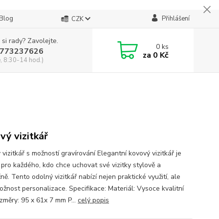
Blog
Přihlášení
CZK
 si rady? Zavolejte.
0
ks
773237626
za
0 Kč
, 8:30-14 hod.)
vý vizitkář
vizitkář s možností gravírování Elegantní kovový vizitkář je
í pro každého, kdo chce uchovat své vizitky stylově a
ě. Tento odolný vizitkář nabízí nejen praktické využití, ale
ožnost personalizace. Specifikace: Materiál: Vysoce kvalitní
změry: 95 x 61x 7 mm P...
celý popis