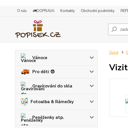
O nás
🚛DOPRAVA
Kontakty
Obchodní podmínky
REF
Úvod
G
Vánoce
Vizi
Pro děti 😎
Gravírování do skla
Fotoalba & Rámečky
Peněženky atp.