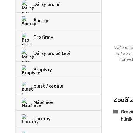
Dárky pro ní
Šperky
Pro firmy
Vaše dárk
Dárky pro učitelé
naše zku
obrovs
Propisky
plast / cedule
Zboží 
Náušnice
Graví
Lucerny
hliní