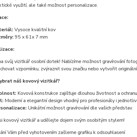
ktické využití, ale také možnost personalizace.
ace:
eriál:
Vysoce kvalitní kov
změry:
95 x 61x 7 mm
izace:
na svůj vizitkář osobní dotek! Nabízíme možnost gravírování foto
chovat vzpomínku, zvýraznit svou značku nebo vytvořit originální 
vybrat náš kovový vizitkář?
olnost:
Kovová konstrukce zajišťuje dlouhou životnost a ochranu 
l:
Moderní a elegantní design vhodný pro profesionály i jednotliv
sonalizace:
Unikátní možnost gravírování dle vašich představ.
i kovový vizitkář a udělejte dojem svým osobitým stylem!
dání Vám před vyhotovením zašleme grafiku k odsouhlasení