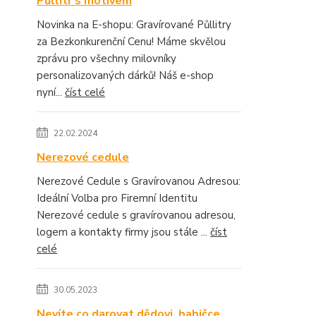
Půllitr s motivem
Novinka na E-shopu: Gravírované Půllitry
za Bezkonkurenční Cenu! Máme skvělou
zprávu pro všechny milovníky
personalizovaných dárků! Náš e-shop
nyní...
číst celé
22.02.2024
Nerezové cedule
Nerezové Cedule s Gravírovanou Adresou:
Ideální Volba pro Firemní Identitu
Nerezové cedule s gravírovanou adresou,
logem a kontakty firmy jsou stále ...
číst
celé
30.05.2023
Nevíte co darovat dědovi, babičce,