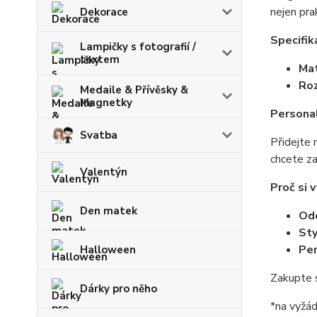
nejen pra
Dekorace
Specifik
Lampičky s fotografií /
textem
Mat
Ro
Medaile & Přívěsky &
Magnetky
Personal
Svatba
Přidejte 
chcete za
Valentýn
Proč si 
Den matek
Od
Sty
Per
Halloween
Zakupte s
Dárky pro něho
*na vyžá