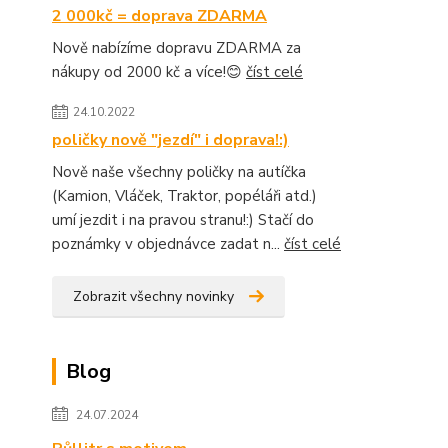
2 000kč = doprava ZDARMA
Nově nabízíme dopravu ZDARMA za
nákupy od 2000 kč a více!😊
číst celé
24.10.2022
poličky nově "jezdí" i doprava!:)
Nově naše všechny poličky na autíčka
(Kamion, Vláček, Traktor, popéláři atd.)
umí jezdit i na pravou stranu!:) Stačí do
poznámky v objednávce zadat n...
číst celé
Zobrazit všechny novinky
Blog
24.07.2024