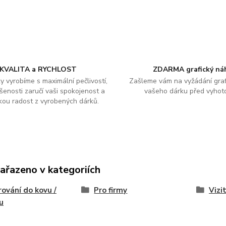
KVALITA a RYCHLOST
ZDARMA grafický ná
y vyrobíme s maximální pečlivostí,
Zašleme vám na vyžádání graf
šenosti zaručí vaši spokojenost a
vašeho dárku před vyhot
kou radost z vyrobených dárků.
zařazeno v kategoriích
rování do kovu /
Pro firmy
Vizi
ku