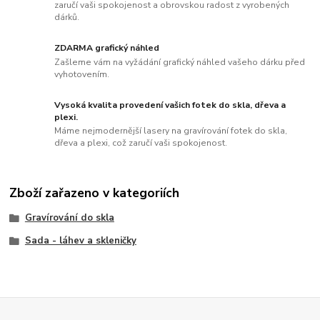
zaručí vaši spokojenost a obrovskou radost z vyrobených
dárků.
ZDARMA grafický náhled
Zašleme vám na vyžádání grafický náhled vašeho dárku před
vyhotovením.
Vysoká kvalita provedení vašich fotek do skla, dřeva a
plexi.
Máme nejmodernější lasery na gravírování fotek do skla,
dřeva a plexi, což zaručí vaši spokojenost.
Zboží zařazeno v kategoriích
Gravírování do skla
Sada - láhev a skleničky