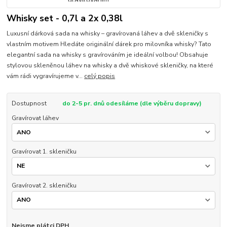
Whisky set - 0,7l a 2x 0,38l
Luxusní dárková sada na whisky – gravírovaná láhev a dvě skleničky s
vlastním motivem Hledáte originální dárek pro milovníka whisky? Tato
elegantní sada na whisky s gravírováním je ideální volbou! Obsahuje
stylovou skleněnou láhev na whisky a dvě whiskové skleničky, na které
vám rádi vygravírujeme v...
celý popis
Dostupnost
do 2-5 pr. dnů odesíláme (dle výběru dopravy)
Gravírovat láhev
Gravírovat 1. skleničku
Gravírovat 2. skleničku
Nejsme plátci DPH