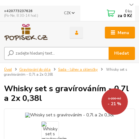
0
ks
+420773237626
CZK
za
0 Kč
(Po-Ne, 8:30-14 hod.)
Menu
Hledat
Úvod
Gravírování do skla
Sada - láhev a skleničky
Whisky set s
gravírováním - 0,7l a 2x 0,38l
Whisky set s gravírováním - 0,7l
a 2x 0,38l
1 200 Kč
- 21 %