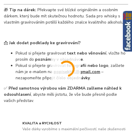
🎁
Tip na dárek:
Překvapte své blízké originálním a osobním
dárkem, který bude mít skutečnou hodnotu. Sada pro whisky s
vlastním gravírováním potěší každého znalce kvalitního alkoholu.
📩
Jak dodat podklady ke gravírování?
Pokud si přejete gravírovat
text nebo věnování
, vložte ho
prosím do
poznámky v objednávce
.
Pokud si přejete gravírovat
fotografii nebo logo
, zašlete
nám je e-mailem na
popisekHK@gmail.com
–
nezapomeňte připojit
číslo objednávky
.
✅
Před samotnou výrobou vám ZDARMA zašleme náhled k
odsouhlasení
, abyste měli jistotu, že vše bude přesně podle
vašich představ.
KVALITA a RYCHLOST
Vaše dárky vyrobíme s maximální pečlivostí, naše zkušenosti