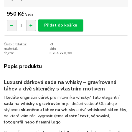
950 Kč
/
sada
Přidat do košíku
Číslo produktu:
-3
materiál:
sklo
objem:
0,7l a 2x 0,38l
Popis produktu
Luxusní dárková sada na whisky – gravírovaná
láhev a dvě skleničky s vlastním motivem
Hledáte originální dárek pro milovníka whisky? Tato elegantní
sada na whisky s gravírováním
je ideální volbou! Obsahuje
stylovou
skleněnou láhev na whisky
a dvě
whiskové skleničky
,
na které vám rádi vygravírujeme
vlastní text, věnování,
fotografii nebo firemní logo
.