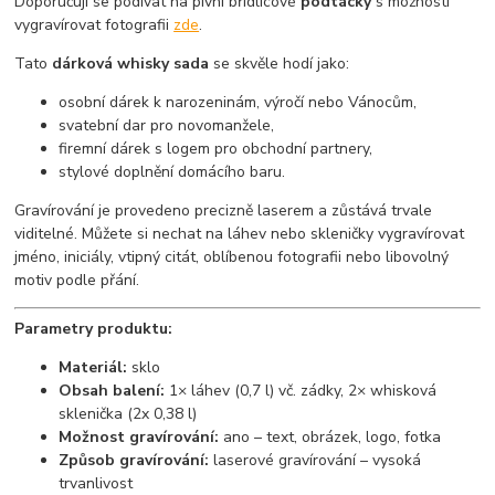
Doporučuji se podívat na pivní břidlicové
podtácky
s možností
vygravírovat fotografii
zde
.
Tato
dárková whisky sada
se skvěle hodí jako:
osobní dárek k narozeninám, výročí nebo Vánocům,
svatební dar pro novomanžele,
firemní dárek s logem pro obchodní partnery,
stylové doplnění domácího baru.
Gravírování je provedeno precizně laserem a zůstává trvale
viditelné. Můžete si nechat na láhev nebo skleničky vygravírovat
jméno, iniciály, vtipný citát, oblíbenou fotografii nebo libovolný
motiv podle přání.
Parametry produktu:
Materiál:
sklo
Obsah balení:
1× láhev (0,7 l) vč. zádky, 2× whisková
sklenička (2x 0,38 l)
Možnost gravírování:
ano – text, obrázek, logo, fotka
Způsob gravírování:
laserové gravírování – vysoká
trvanlivost