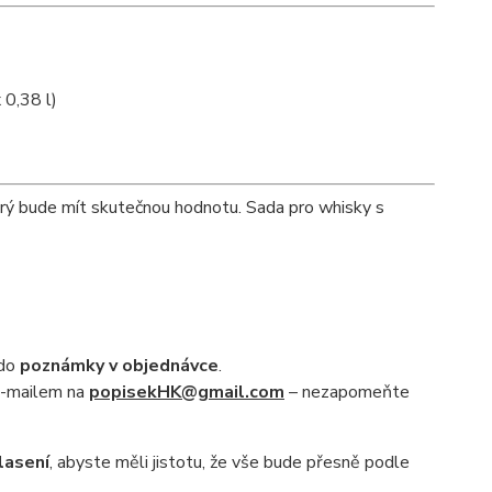
 0,38 l)
rý bude mít skutečnou hodnotu. Sada pro whisky s
 do
poznámky v objednávce
.
 e-mailem na
popisekHK@gmail.com
– nezapomeňte
lasení
, abyste měli jistotu, že vše bude přesně podle