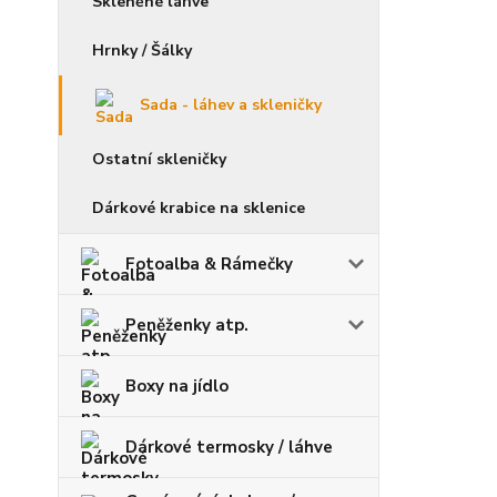
Skleněné láhve
Hrnky / Šálky
Sada - láhev a skleničky
Ostatní skleničky
Dárkové krabice na sklenice
Fotoalba & Rámečky
Peněženky atp.
Boxy na jídlo
Dárkové termosky / láhve