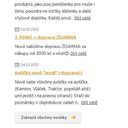
produktů, jako jsou peněženky pro muže i
ženy, pouzdra na vizitky, klíčenky a další
stylové doplňky. Každý prod...
číst celé
16.02.2023
2 000kč = doprava ZDARMA
Nově nabízíme dopravu ZDARMA za
nákupy od 2000 kč a více!😊
číst celé
24.10.2022
poličky nově "jezdí" i doprava!:)
Nově naše všechny poličky na autíčka
(Kamion, Vláček, Traktor, popéláři atd.)
umí jezdit i na pravou stranu!:) Stačí do
poznámky v objednávce zadat n...
číst celé
Zobrazit všechny novinky