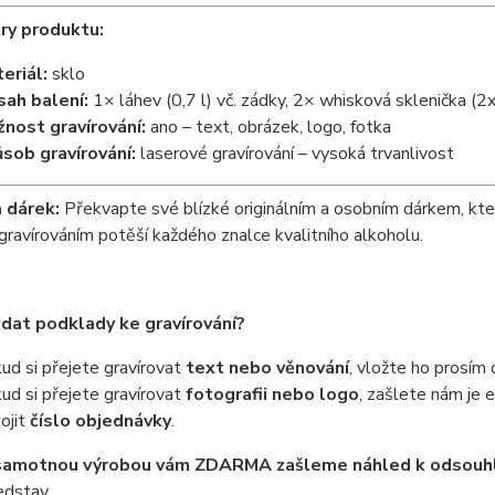
ry produktu:
eriál:
sklo
ah balení:
1× láhev (0,7 l) vč. zádky, 2× whisková sklenička (2x
nost gravírování:
ano – text, obrázek, logo, fotka
sob gravírování:
laserové gravírování – vysoká trvanlivost
a dárek:
Překvapte své blízké originálním a osobním dárkem, kte
gravírováním potěší každého znalce kvalitního alkoholu.
odat podklady ke gravírování?
ud si přejete gravírovat
text nebo věnování
, vložte ho prosím
ud si přejete gravírovat
fotografii nebo logo
, zašlete nám je
pojit
číslo objednávky
.
samotnou výrobou vám ZDARMA zašleme náhled k odsouh
edstav.