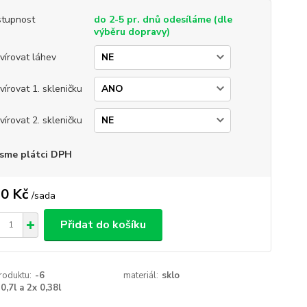
tupnost
do 2-5 pr. dnů odesíláme (dle
výběru dopravy)
vírovat láhev
vírovat 1. skleničku
vírovat 2. skleničku
sme plátci DPH
0 Kč
/
sada
Přidat do košíku
roduktu:
-6
materiál:
sklo
0,7l a 2x 0,38l