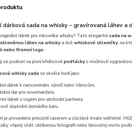
produktu
í dárková sada na whisky – gravírovaná láhev a 
riginální dárek pro milovníka whisky? Tato elegantní
sada na w
skleněnou láhev na whisky
a dvě
whiskové skleničky
, na k
ii nebo firemní logo
.
i se podívat na pivní břidlicové
podtácky
s možností vygravírova
ková whisky sada
se skvěle hodí jako:
bní dárek k narozeninám, výročí nebo Vánocům,
tební dar pro novomanžele,
emní dárek s logem pro obchodní partnery,
lové doplnění domácího baru.
ní je provedeno precizně laserem a zůstává trvale viditelné. Můž
ciály, vtipný citát, oblíbenou fotografii nebo libovolný motiv podle