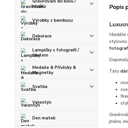
Gravírování do kovu /
Popis 
hliníku
Výrobky z bambusu
Luxusn
Hledáte o
Dekorace
stylovou
fotograf
Lampičky s fotografií /
textem
Doporučuj
Medaile & Přívěsky &
Tato
dár
Magnetky
oso
Svatba
sva
fir
Valentýn
sty
Gravírová
Den matek
jméno, ini