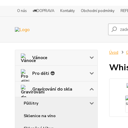
O nás
🚛DOPRAVA
Kontakty
Obchodní podmínky
REF
Úvod
G
Vánoce
Whis
Pro děti 😎
Gravírování do skla
Půllitry
Sklenice na víno