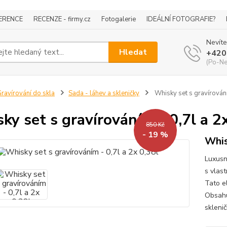
ERENCE
RECENZE - firmy.cz
Fotogalerie
IDEÁLNÍ FOTOGRAFIE?
Nevíte
Hledat
+420
(Po-Ne
ravírování do skla
Sada - láhev a skleničky
Whisky set s gravírování
ky set s gravírováním - 0,7l a 2
850 Kč
- 19 %
Whis
Luxusn
s vlas
Tato e
Obsahu
sklenič