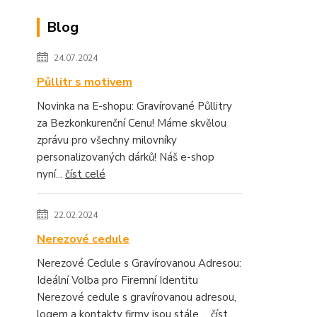
Blog
24.07.2024
Půllitr s motivem
Novinka na E-shopu: Gravírované Půllitry
za Bezkonkurenční Cenu! Máme skvělou
zprávu pro všechny milovníky
personalizovaných dárků! Náš e-shop
nyní...
číst celé
22.02.2024
Nerezové cedule
Nerezové Cedule s Gravírovanou Adresou:
Ideální Volba pro Firemní Identitu
Nerezové cedule s gravírovanou adresou,
logem a kontakty firmy jsou stále ...
číst