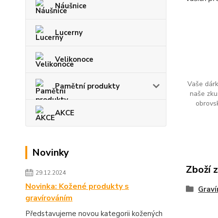
Náušnice
Lucerny
Velikonoce
Vaše dárk
Pamětní produkty
naše zku
obrovs
AKCE
Novinky
Zboží 
29.12.2024
Novinka: Kožené produkty s
Graví
gravírováním
Představujeme novou kategorii kožených