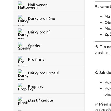
Halloween
Paramet
Mat
Dárky pro něho
Obs
Mož
Dárky pro ní
Způ
Šperky
🎁
Tip n
vlastním 
Pro firmy
📩
Jak d
Dárky pro učitelé
Pok
Propisky
Pok
při
plast / cedule
✅
Před 
vašich př