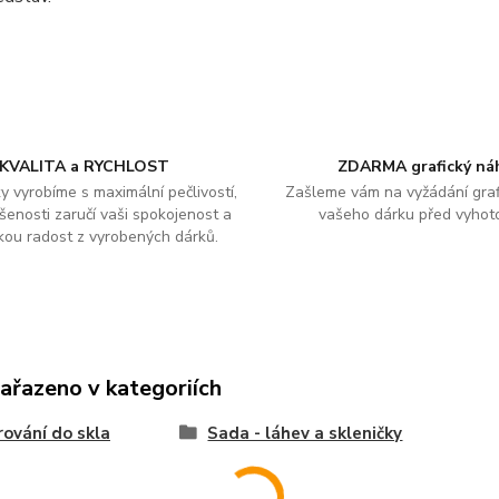
KVALITA a RYCHLOST
ZDARMA grafický ná
y vyrobíme s maximální pečlivostí,
Zašleme vám na vyžádání graf
šenosti zaručí vaši spokojenost a
vašeho dárku před vyhot
kou radost z vyrobených dárků.
zařazeno v kategoriích
rování do skla
Sada - láhev a skleničky