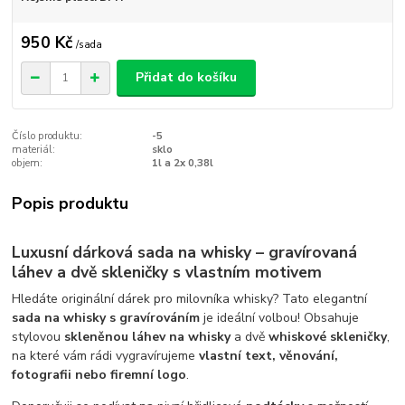
950 Kč
/
sada
Přidat do košíku
Číslo produktu:
-5
materiál:
sklo
objem:
1l a 2x 0,38l
Popis produktu
Luxusní dárková sada na whisky – gravírovaná
láhev a dvě skleničky s vlastním motivem
Hledáte originální dárek pro milovníka whisky? Tato elegantní
sada na whisky s gravírováním
je ideální volbou! Obsahuje
stylovou
skleněnou láhev na whisky
a dvě
whiskové skleničky
,
na které vám rádi vygravírujeme
vlastní text, věnování,
fotografii nebo firemní logo
.