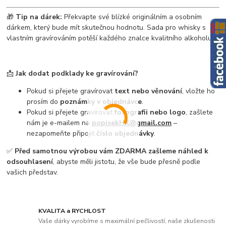
🎁
Tip na dárek:
Překvapte své blízké originálním a osobním
dárkem, který bude mít skutečnou hodnotu. Sada pro whisky s
vlastním gravírováním potěší každého znalce kvalitního alkoholu.
📩
Jak dodat podklady ke gravírování?
Pokud si přejete gravírovat
text nebo věnování
, vložte ho
prosím do
poznámky v objednávce
.
Pokud si přejete gravírovat
fotografii nebo logo
, zašlete
nám je e-mailem na
popisekHK@gmail.com
–
nezapomeňte připojit
číslo objednávky
.
✅
Před samotnou výrobou vám ZDARMA zašleme náhled k
odsouhlasení
, abyste měli jistotu, že vše bude přesně podle
vašich představ.
KVALITA a RYCHLOST
Vaše dárky vyrobíme s maximální pečlivostí, naše zkušenosti