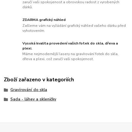
zaručí vaši spokojenost a obrovskou radost z vyrobených
dárků.
ZDARMA grafický náhled
Zašleme vám na vyžádání grafický náhled vašeho dárku před
vyhotovením.
Vysoká kvalita provedení vašich fotek do skla, dřeva a
plexi.
Máme nejmodernější lasery na gravírování fotek do skla,
dřeva a plexi, což zaručí vaši spokojenost.
Zboží zařazeno v kategoriích
Gravírování do skla
Sada - láhev a skleničky