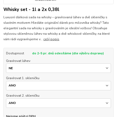
Whisky set - 1l a 2x 0,38l
Luxusní dárková sada na whisky – gravírovaná láhev a dvě skleničky s
vlastním motivem Hledáte originální dárek pro milovníka whisky? Tato
elegantní sada na whisky s gravírováním je ideální volbou! Obsahuje
stylovou skleněnou láhev na whisky a dvě whiskové skleničky, na které
vám rádi vygravírujeme v...
celý popis
Dostupnost
do 2-5 pr. dnů odesíláme (dle výběru dopravy)
Gravírovat láhev
Gravírovat 1. skleničku
Gravírovat 2. skleničku
Nejsme plátci DPH