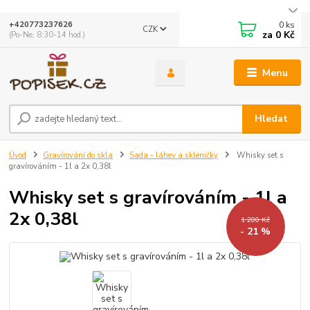
0
ks
+420773237626
CZK
za
0 Kč
(Po-Ne, 8:30-14 hod.)
Menu
Hledat
Úvod
Gravírování do skla
Sada - láhev a skleničky
Whisky set s
gravírováním - 1l a 2x 0,38l
Whisky set s gravírováním - 1l a
2x 0,38l
1 200 Kč
- 21 %