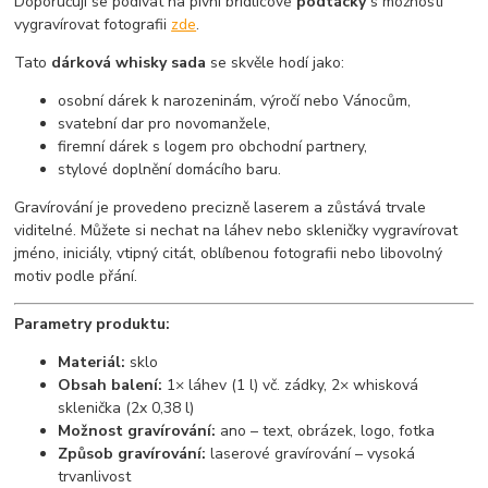
Doporučuji se podívat na pivní břidlicové
podtácky
s možností
vygravírovat fotografii
zde
.
Tato
dárková whisky sada
se skvěle hodí jako:
osobní dárek k narozeninám, výročí nebo Vánocům,
svatební dar pro novomanžele,
firemní dárek s logem pro obchodní partnery,
stylové doplnění domácího baru.
Gravírování je provedeno precizně laserem a zůstává trvale
viditelné. Můžete si nechat na láhev nebo skleničky vygravírovat
jméno, iniciály, vtipný citát, oblíbenou fotografii nebo libovolný
motiv podle přání.
Parametry produktu:
Materiál:
sklo
Obsah balení:
1× láhev (1 l) vč. zádky, 2× whisková
sklenička (2x 0,38 l)
Možnost gravírování:
ano – text, obrázek, logo, fotka
Způsob gravírování:
laserové gravírování – vysoká
trvanlivost