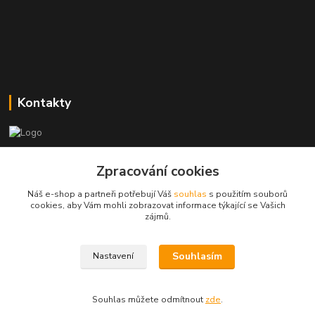
Kontakty
Zákaznická podpora
Zpracování cookies
+420773237626
(Po-Ne, 8:30-14 hod.)
Náš e-shop a partneři potřebují Váš
souhlas
s použitím souborů
cookies, aby Vám mohli zobrazovat informace týkající se Vašich
popisekhk@gmail.com
zájmů.
Souhlasím
Nastavení
Souhlas můžete odmítnout
zde
.
Vytvořeno na
Eshop-rychle.cz