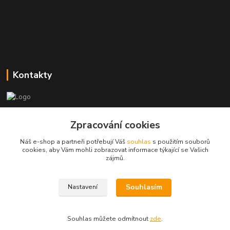
Kontakty
Zákaznická podpora
Zpracování cookies
+420773237626
(Po-Ne, 8:30-14 hod.)
Náš e-shop a partneři potřebují Váš
souhlas
s použitím souborů
cookies, aby Vám mohli zobrazovat informace týkající se Vašich
popisekhk@gmail.com
zájmů.
Souhlasím
Nastavení
Souhlas můžete odmítnout
zde
.
Vytvořeno na
Eshop-rychle.cz