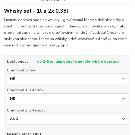
Whisky set - 1l a 2x 0,38l
Luxusní dárková sada na whisky – gravírovaná láhev a dvě skleničky s
vlastním motivem Hledáte originální dárek pro milovníka whisky? Tato
elegantní sada na whisky s gravírováním je ideální volbou! Obsahuje
stylovou skleněnou láhev na whisky a dvě whiskové skleničky, na které
vám rádi vygravírujeme v...
celý popis
Dostupnost
do 2-5 pr. dnů odesíláme (dle výběru dopravy)
Gravírovat láhev
Gravírovat 1. skleničku
Gravírovat 2. skleničku
Nejsme plátci DPH