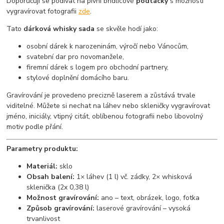
Doporučuji se podívat na pivní břidlicové
podtácky
s možností
vygravírovat fotografii
zde
.
Tato
dárková whisky sada
se skvěle hodí jako:
osobní dárek k narozeninám, výročí nebo Vánocům,
svatební dar pro novomanžele,
firemní dárek s logem pro obchodní partnery,
stylové doplnění domácího baru.
Gravírování je provedeno precizně laserem a zůstává trvale
viditelné. Můžete si nechat na láhev nebo skleničky vygravírovat
jméno, iniciály, vtipný citát, oblíbenou fotografii nebo libovolný
motiv podle přání.
Parametry produktu:
Materiál:
sklo
Obsah balení:
1× láhev (1 l) vč. zádky, 2× whisková
sklenička (2x 0,38 l)
Možnost gravírování:
ano – text, obrázek, logo, fotka
Způsob gravírování:
laserové gravírování – vysoká
trvanlivost