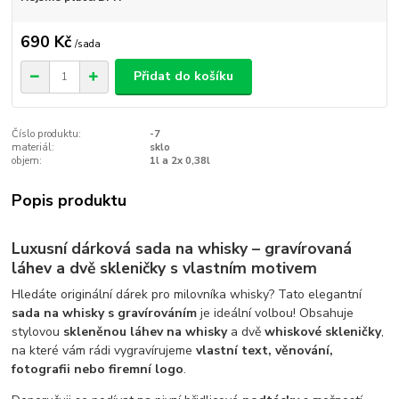
690 Kč
/
sada
Přidat do košíku
Číslo produktu:
-7
materiál:
sklo
objem:
1l a 2x 0,38l
Popis produktu
Luxusní dárková sada na whisky – gravírovaná
láhev a dvě skleničky s vlastním motivem
Hledáte originální dárek pro milovníka whisky? Tato elegantní
sada na whisky s gravírováním
je ideální volbou! Obsahuje
stylovou
skleněnou láhev na whisky
a dvě
whiskové skleničky
,
na které vám rádi vygravírujeme
vlastní text, věnování,
fotografii nebo firemní logo
.