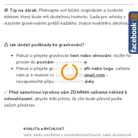
🎁
Tip na dárek:
Překvapte své blízké originálním a osobním
dárkem, který bude mít skutečnou hodnotu. Sada pro whisky s
vlastním gravírováním potěší každého znalce kvalitního alkoholu.
📩
Jak dodat podklady ke gravírování?
Pokud si přejete gravírovat
text nebo věnování
, vložte ho
prosím do
poznámky v objednávce
.
Pokud si přejete gravírovat
fotografii nebo logo
, zašlete
nám je e-mailem na
popisekHK@gmail.com
–
nezapomeňte připojit
číslo objednávky
.
✅
Před samotnou výrobou vám ZDARMA zašleme náhled k
odsouhlasení
, abyste měli jistotu, že vše bude přesně podle
vašich představ.
KVALITA a RYCHLOST
Vaše dárky vyrobíme s maximální pečlivostí, naše zkušenosti