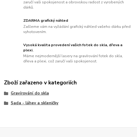
zaručí vaši spokojenost a obrovskou radost z vyrobených
dárků.
ZDARMA grafický náhled
Zašleme vám na vyžádání grafický náhled vašeho dárku před
vyhotovením.
Vysoká kvalita provedení vašich fotek do skla, dřeva a
plexi.
Máme nejmodernější lasery na gravírování fotek do skla,
dřeva a plexi, což zaručí vaši spokojenost.
Zboží zařazeno v kategoriích
Gravírování do skla
Sada - láhev a skleničky