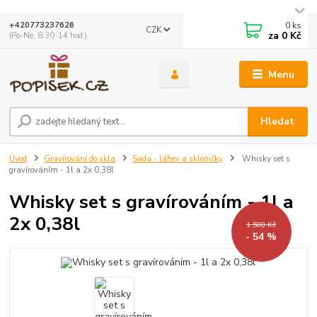
0
ks
+420773237626
CZK
za
0 Kč
(Po-Ne, 8:30-14 hod.)
Menu
Hledat
Úvod
Gravírování do skla
Sada - láhev a skleničky
Whisky set s
gravírováním - 1l a 2x 0,38l
Whisky set s gravírováním - 1l a
2x 0,38l
1 500 Kč
- 54 %