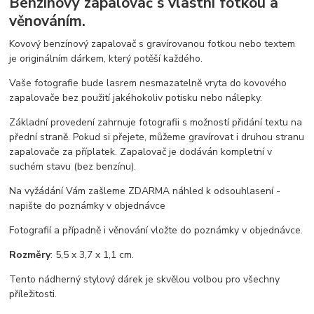
Benzínový zapalovač s vlastní fotkou a
věnováním.
Kovový benzínový zapalovač s gravírovanou fotkou nebo textem
je originálním dárkem, který potěší každého.
Vaše fotografie bude lasrem nesmazatelně vryta do kovového
zapalovače bez použití jakéhokoliv potisku nebo nálepky.
Základní provedení zahrnuje fotografii s možností přidání textu na
přední straně. Pokud si přejete, můžeme gravírovat i druhou stranu
zapalovače za příplatek. Zapalovač je dodáván kompletní v
suchém stavu (bez benzínu).
Na vyžádání Vám zašleme ZDARMA náhled k odsouhlasení -
napište do poznámky v objednávce
Fotografií a případně i věnování vložte do poznámky v objednávce.
Rozměry
: 5,5 x 3,7 x 1,1 cm.
Tento nádherný stylový dárek je skvělou volbou pro všechny
příležitosti.