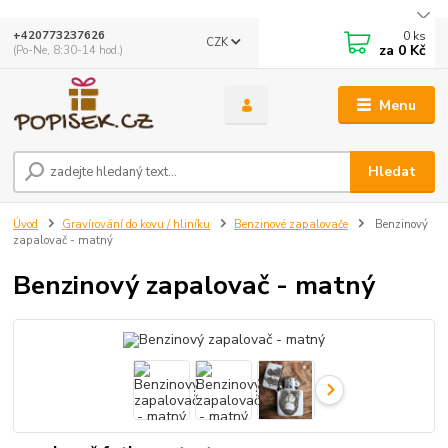
0
ks
+420773237626
CZK
za
0 Kč
(Po-Ne, 8:30-14 hod.)
Menu
Hledat
Úvod
Gravírování do kovu / hliníku
Benzinové zapalovače
Benzinový
zapalovač - matný
Benzinový zapalovač - matný