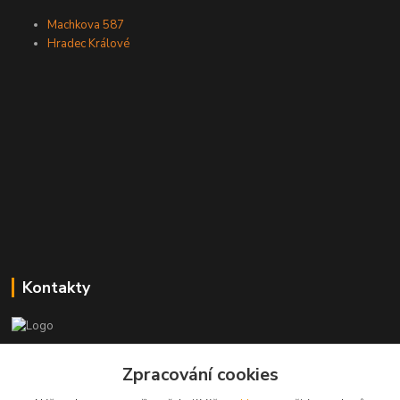
Machkova 587
Hradec Králové
Kontakty
Zákaznická podpora
Zpracování cookies
+420773237626
(Po-Ne, 8:30-14 hod.)