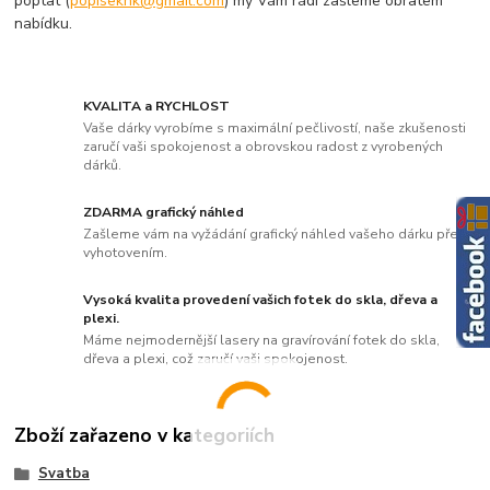
poptat (
popisekhk@gmail.com
) my Vám rádi zašleme obratem
nabídku.
KVALITA a RYCHLOST
Vaše dárky vyrobíme s maximální pečlivostí, naše zkušenosti
zaručí vaši spokojenost a obrovskou radost z vyrobených
dárků.
ZDARMA grafický náhled
Zašleme vám na vyžádání grafický náhled vašeho dárku před
vyhotovením.
Vysoká kvalita provedení vašich fotek do skla, dřeva a
plexi.
Máme nejmodernější lasery na gravírování fotek do skla,
dřeva a plexi, což zaručí vaši spokojenost.
Zboží zařazeno v kategoriích
Svatba