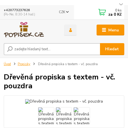
0
ks
+420773237626
CZK
za
0 Kč
(Po-Ne, 8:30-14 hod.)
Menu
Hledat
Úvod
Propisky
Dřevěná propiska s textem - vč. pouzdra
Dřevěná propiska s textem - vč.
pouzdra