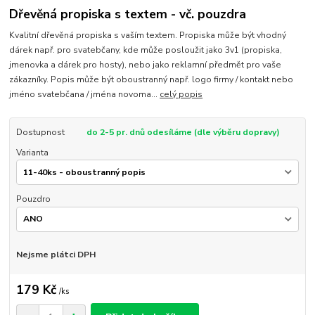
Dřevěná propiska s textem - vč. pouzdra
Kvalitní dřevěná propiska s vaším textem. Propiska může být vhodný
dárek např. pro svatebčany, kde může posloužit jako 3v1 (propiska,
jmenovka a dárek pro hosty), nebo jako reklamní předmět pro vaše
zákazníky. Popis může být oboustranný např. logo firmy / kontakt nebo
jméno svatebčana / jména novoma...
celý popis
Dostupnost
do 2-5 pr. dnů odesíláme (dle výběru dopravy)
Varianta
Pouzdro
Nejsme plátci DPH
179 Kč
/
ks