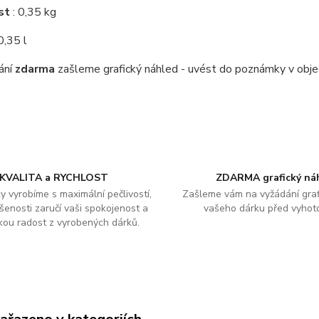
st
: 0,35 kg
0,35 l
ání
zdarma
zašleme grafický náhled - uvést do poznámky v obj
KVALITA a RYCHLOST
ZDARMA grafický ná
y vyrobíme s maximální pečlivostí,
Zašleme vám na vyžádání graf
šenosti zaručí vaši spokojenost a
vašeho dárku před vyhot
kou radost z vyrobených dárků.