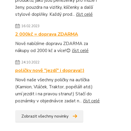
produktů, jako jsou peněženky pro muže i
ženy, pouzdra na vizitky, klíčenky a další
stylové doplňky. Každý prod...
číst celé
16.02.2023
2 000kč = doprava ZDARMA
Nově nabízíme dopravu ZDARMA za
nákupy od 2000 kč a více!😊
číst celé
24.10.2022
poličky nově "jezdí" i doprava!:)
Nově naše všechny poličky na autíčka
(Kamion, Vláček, Traktor, popéláři atd.)
umí jezdit i na pravou stranu!:) Stačí do
poznámky v objednávce zadat n...
číst celé
Zobrazit všechny novinky