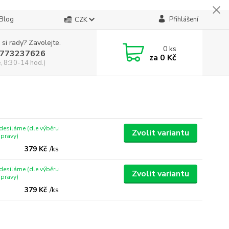
Blog
Přihlášení
CZK
 si rady? Zavolejte.
0
ks
773237626
za
0 Kč
, 8:30-14 hod.)
desíláme (dle výběru
Zvolit variantu
pravy)
379 Kč
/
ks
desíláme (dle výběru
Zvolit variantu
pravy)
379 Kč
/
ks