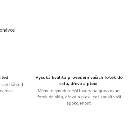
ednávce
hled
Vysoká kvalita provedení vašich fotek do
skla, dřeva a plexi.
ický náhled
ovením.
Máme nejmodernější lasery na gravírování
fotek do skla, dřeva a plexi, což zaručí vaši
spokojenost.