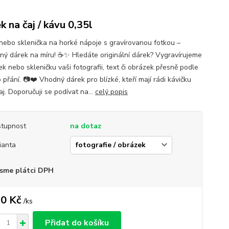
k na čaj / kávu 0,35l
nebo sklenička na horké nápoje s gravírovanou fotkou –
čný dárek na míru! ☕✨ Hledáte originální dárek? Vygravírujeme
k nebo skleničku vaši fotografii, text či obrázek přesně podle
přání. 📷❤️ Vhodný dárek pro blízké, kteří mají rádi kávičku
j. Doporučuji se podívat na...
celý popis
tupnost
na dotaz
ianta
sme plátci DPH
0 Kč
/
ks
Přidat do košíku