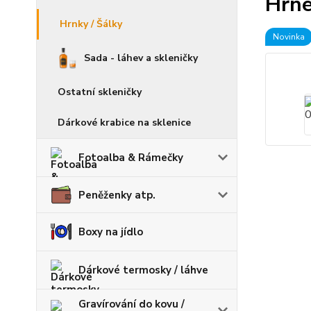
Hrne
Hrnky / Šálky
Novinka
Sada - láhev a skleničky
Ostatní skleničky
Dárkové krabice na sklenice
Fotoalba & Rámečky
Peněženky atp.
Boxy na jídlo
Dárkové termosky / láhve
Gravírování do kovu /