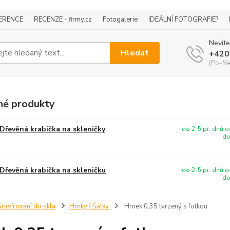
ERENCE
RECENZE - firmy.cz
Fotogalerie
IDEÁLNÍ FOTOGRAFIE?
Nevíte
Hledat
+420
(Po-Ne
é produkty
Dřevěná krabička na skleničky
do 2-5 pr. dnů o
do
Dřevěná krabička na skleničku
do 2-5 pr. dnů o
do
ravírování do skla
Hrnky / Šálky
Hrnek 0,35 tvrzený s fotkou