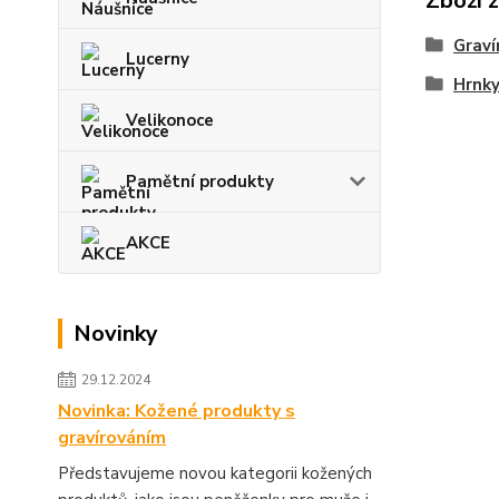
Zboží 
Graví
Lucerny
Hrnky
Velikonoce
Pamětní produkty
AKCE
Novinky
29.12.2024
Novinka: Kožené produkty s
gravírováním
Představujeme novou kategorii kožených