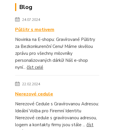
Blog
24.07.2024
Půllitr s motivem
Novinka na E-shopu: Gravírované Půllitry
za Bezkonkurenční Cenu! Máme skvělou
zprávu pro všechny milovníky
personalizovaných dárků! Náš e-shop
nyní...
číst celé
22.02.2024
Nerezové cedule
Nerezové Cedule s Gravírovanou Adresou:
Ideální Volba pro Firemní Identitu
Nerezové cedule s gravírovanou adresou,
logem a kontakty firmy jsou stále ...
číst