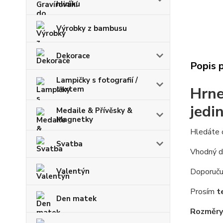
hliníku
Výrobky z bambusu
Dekorace
Popis 
Lampičky s fotografií /
Hrne
textem
jedi
Medaile & Přívěsky &
Magnetky
Hledáte o
Svatba
Vhodný dá
Doporučuj
Valentýn
Prosím
t
Den matek
Rozměry