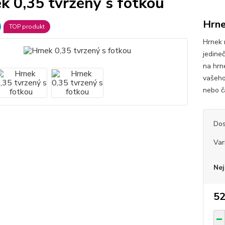
k 0,35 tvrzený s fotkou
Hrne
TOP produkt
Hrnek 
jedine
na hrne
vašeho 
nebo ča
Dos
Var
Nej
52