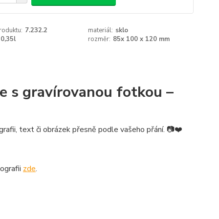
roduktu:
7.232.2
materiál:
sklo
0,35l
rozměr:
85x 100 x 120 mm
e s gravírovanou fotkou –
rafii, text či obrázek přesně podle vašeho přání. 📷❤️
ografii
zde
.