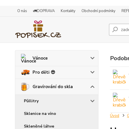
O nás
🚛DOPRAVA
Kontakty
Obchodní podmínky
REF
Podobn
Vánoce
Pro děti 😎
Gravírování do skla
Půllitry
Sklenice na víno
Úvod
G
Skleněné láhve