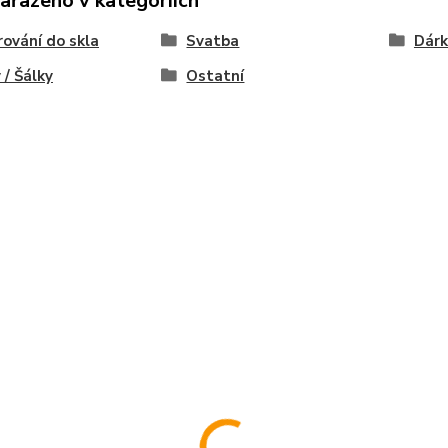
zařazeno v kategoriích
rování do skla
Svatba
Dárk
 / Šálky
Ostatní