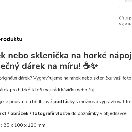
Číslo p
objem:
produktu
k nebo sklenička na horké nápoj
nečný dárek na míru!
☕✨
riginální dárek? Vygravírujeme na hrnek nebo skleničku vaši fotog
rek pro blízké, kteří mají rádi kávičku nebo čaj.
i se podívat na břidlicové
podtácky
s možností vygravírovat fot
ext / obrázek / fotografii vložte
do poznámky v objednávce.
 :
85 x 100 x 120 mm