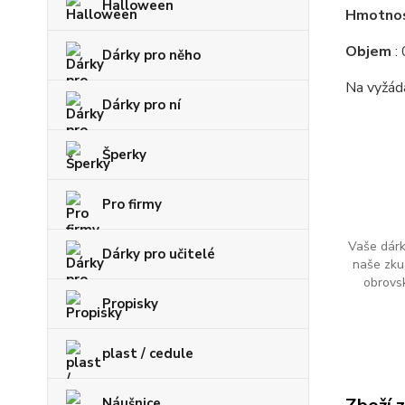
Halloween
Hmotno
Objem
: 
Dárky pro něho
Na vyžád
Dárky pro ní
Šperky
Pro firmy
Vaše dárk
Dárky pro učitelé
naše zku
obrovs
Propisky
plast / cedule
Náušnice