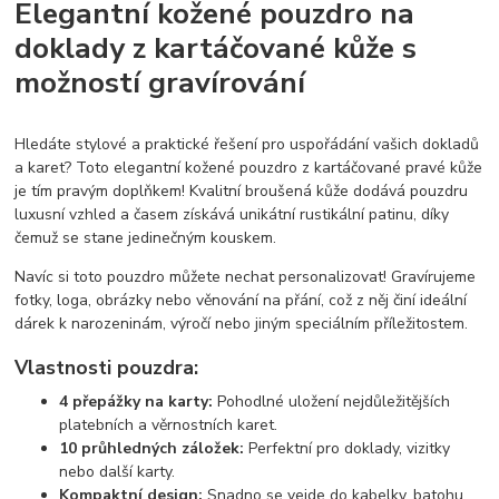
Elegantní kožené pouzdro na
doklady z kartáčované kůže s
možností gravírování
Hledáte stylové a praktické řešení pro uspořádání vašich dokladů
a karet? Toto elegantní kožené pouzdro z kartáčované pravé kůže
je tím pravým doplňkem! Kvalitní broušená kůže dodává pouzdru
luxusní vzhled a časem získává unikátní rustikální patinu, díky
čemuž se stane jedinečným kouskem.
Navíc si toto pouzdro můžete nechat personalizovat! Gravírujeme
fotky, loga, obrázky nebo věnování na přání, což z něj činí ideální
dárek k narozeninám, výročí nebo jiným speciálním příležitostem.
Vlastnosti pouzdra:
4 přepážky na karty:
Pohodlné uložení nejdůležitějších
platebních a věrnostních karet.
10 průhledných záložek:
Perfektní pro doklady, vizitky
nebo další karty.
Kompaktní design:
Snadno se vejde do kabelky, batohu