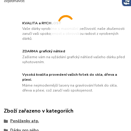
objednávce.
KVALITA a RYCHLOST
Vaše dárky vyrobíme s maximální pečlivostí, naše zkušenosti
zaručí vaši spokojenost a obrovskou radost z vyrobených
dárků.
ZDARMA grafický náhled
Zašleme vám na vyžádání grafický náhled vašeho dárku před
vyhotovením.
Vysoká kvalita provedení vašich fotek do skla, dřeva a
plexi.
Máme nejmodernější lasery na gravírování fotek do skla,
dřeva a plexi, což zaručí vaši spokojenost.
Zboží zařazeno v kategoriích
Peněženky atp.
Dárky pro něho