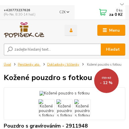
0
ks
+420773237626
CZK
za
0 Kč
(Po-Ne, 8:30-14 hod.)
Menu
Hledat
Úvod
Peněženky atp.
Dokladovky / klíčenky
Kožené pouzdro s fotkou
Kožené pouzdro s fotkou
739 Kč
- 12 %
Pouzdro s gravírováním - 2911948