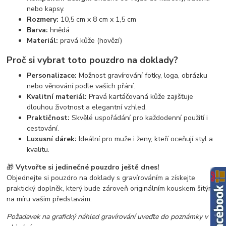
nebo kapsy.
Rozmery:
10,5 cm x 8 cm x 1,5 cm
Barva:
hnědá
Materiál:
pravá kůže (hovězí)
Proč si vybrat toto pouzdro na doklady?
Personalizace:
Možnost gravírování fotky, loga, obrázku
nebo věnování podle vašich přání.
Kvalitní materiál:
Pravá kartáčovaná kůže zajišťuje
dlouhou životnost a elegantní vzhled.
Praktičnost:
Skvělé uspořádání pro každodenní použití i
cestování.
Luxusní dárek:
Ideální pro muže i ženy, kteří oceňují styl a
kvalitu.
🎁
Vytvořte si jedinečné pouzdro ještě dnes!
Objednejte si pouzdro na doklady s gravírováním a získejte
praktický doplněk, který bude zároveň originálním kouskem šitým
na míru vašim představám.
Požadavek na grafický náhled gravírování uveďte do poznámky v