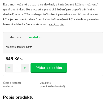
Elegantní kožené pouzdro na doklady z kartáčované kůže s možností
gravírování Hledáte stylové a praktické řešení pro uspořádání vašich
dokladů a karet? Toto elegantní kožené pouzdro z kartáčované pravé
kůže je tím pravým doplňkem! Kvalitní broušená kůže dodává pouzdru
luxusní vzhled a časem získává ...
celý popis
Dostupnost
na dotaz
Nejsme plátci DPH
649 Kč
/
ks
Přidat do košíku
Číslo produktu:
2911948
materiál:
pravá kůže (hovězí)
Popis produktu