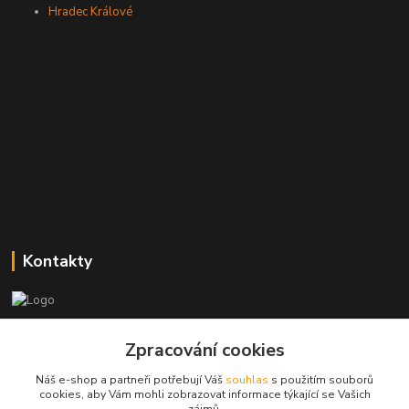
Hradec Králové
Kontakty
Zákaznická podpora
Zpracování cookies
+420773237626
(Po-Ne, 8:30-14 hod.)
Náš e-shop a partneři potřebují Váš
souhlas
s použitím souborů
cookies, aby Vám mohli zobrazovat informace týkající se Vašich
popisekhk@gmail.com