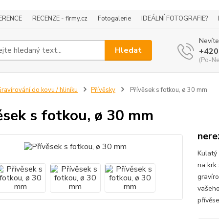
ERENCE
RECENZE - firmy.cz
Fotogalerie
IDEÁLNÍ FOTOGRAFIE?
Nevíte
Hledat
+420
(Po-Ne
ravírování do kovu / hliníku
Přívěsky
Přívěsek s fotkou, ø 30 mm
ěsek s fotkou, ø 30 mm
nere
Kulatý
na krk
gravír
vašeho
přívěse