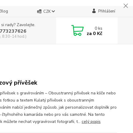
Blog
Přihlášení
CZK
 si rady? Zavolejte.
0
ks
773237626
za
0 Kč
, 8:30-14 hod.)
zový přívěšek
 přívěsek s gravírováním – Oboustranný přívěsek na klíče nebo
 s fotkou a textem Kulatý přívěsek s oboustranným
ováním nabízí jedinečný způsob, jak personalizovat doplněk pro
 čtyřnohého kamaráda nebo pro vás samotné. Na tento
k můžete nechat vygravírovat fotografii, t...
celý popis