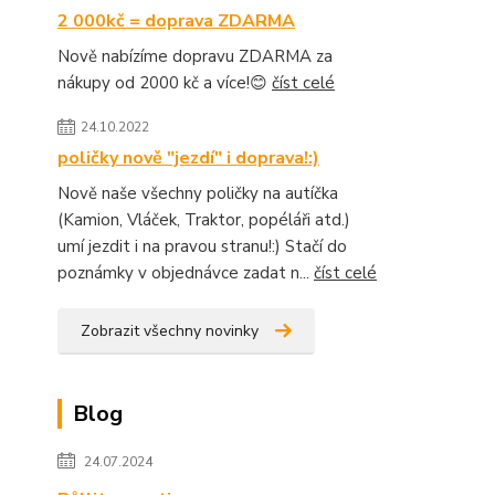
2 000kč = doprava ZDARMA
Nově nabízíme dopravu ZDARMA za
nákupy od 2000 kč a více!😊
číst celé
24.10.2022
poličky nově "jezdí" i doprava!:)
Nově naše všechny poličky na autíčka
(Kamion, Vláček, Traktor, popéláři atd.)
umí jezdit i na pravou stranu!:) Stačí do
poznámky v objednávce zadat n...
číst celé
Zobrazit všechny novinky
Blog
24.07.2024