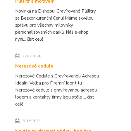
Půllitr s motivem
Novinka na E-shopu: Gravírované Půllitry
za Bezkonkurenční Cenu! Máme skvělou
zprávu pro všechny milovníky
personalizovaných dárků! Náš e-shop
nyní...
číst celé
22.02.2024
Nerezové cedule
Nerezové Cedule s Gravírovanou Adresou:
Ideální Volba pro Firemní Identitu
Nerezové cedule s gravírovanou adresou,
logem a kontakty firmy jsou stále ...
číst
celé
30.05.2023