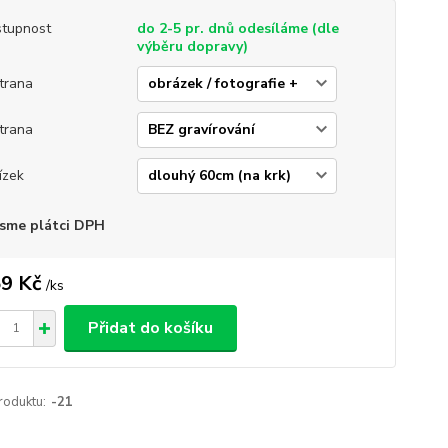
tupnost
do 2-5 pr. dnů odesíláme (dle
výběru dopravy)
strana
strana
ízek
sme plátci DPH
9 Kč
/
ks
Přidat do košíku
roduktu:
-21