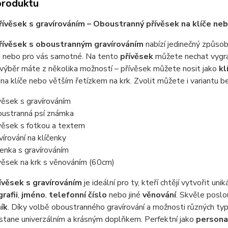
produktu
řívěsek s gravírováním – Oboustranný přívěsek na klíče ne
řívěsek s oboustranným gravírováním
nabízí jedinečný způsob
 nebo pro vás samotné. Na tento
přívěsek
můžete nechat vygr
 výběr máte z několika možností – přívěsek můžete nosit jako
kl
na klíče nebo větším řetízkem na krk. Zvolit můžete i variantu be
věsek s gravírováním
ustranná psí známka
věsek s fotkou a textem
vírování na klíčenky
čenka s gravírováním
věsek na krk s věnováním (60cm)
ívěsek s gravírováním
je ideální pro ty, kteří chtějí vytvořit u
rafii
,
jméno
,
telefonní číslo
nebo jiné
věnování
. Skvěle poslo
ík
. Díky volbě oboustranného gravírování a možnosti různých typů
stane univerzálním a krásným doplňkem. Perfektní jako
persona