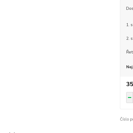
Dos
1. 
2. 
Řet
Nej
35
Číslo p