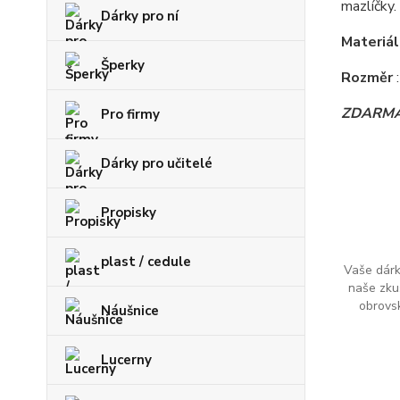
mazlíčky.
Dárky pro ní
Materiá
Šperky
Rozměr
ZDARM
Pro firmy
Dárky pro učitelé
Propisky
plast / cedule
Vaše dárk
naše zku
obrovs
Náušnice
Lucerny