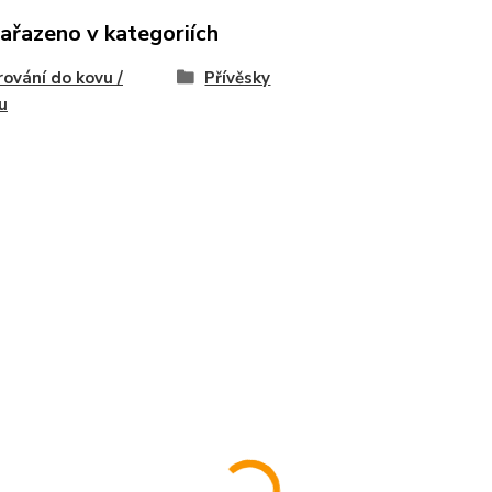
zařazeno v kategoriích
rování do kovu /
Přívěsky
ku