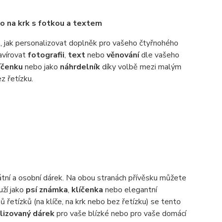
bo na krk s fotkou a textem
, jak personalizovat doplněk pro vašeho čtyřnohého
avírovat
fotografii
,
text
nebo
věnování
dle vašeho
íčenku
nebo jako
náhrdelník
díky volbě mezi malým
z řetízku.
nikátní a osobní dárek. Na obou stranách přívěsku můžete
uží jako
psí známka
,
klíčenka
nebo elegantní
 řetízků (na klíče, na krk nebo bez řetízku) se tento
lizovaný dárek
pro vaše blízké nebo pro vaše domácí