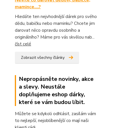
Nevíte co darovat dědovi, babičce,
mamince....?
Hledáte ten nejvhodnější dárek pro svého
dědu, babičku nebo maminku? Chcete jim
darovat něco opravdu osobního a
originálního? Máme pro vás skvělou nab...
číst celé
Zobrazit všechny články
Nepropásněte novinky, akce
a slevy. Neustále
doplňujeme eshop dárky,
které se vám budou líbit.
Můžete se kdykoli odhlásit, zasílám vám
to nejlepší, nejoblíbenější co mají naši
klienti rádi.