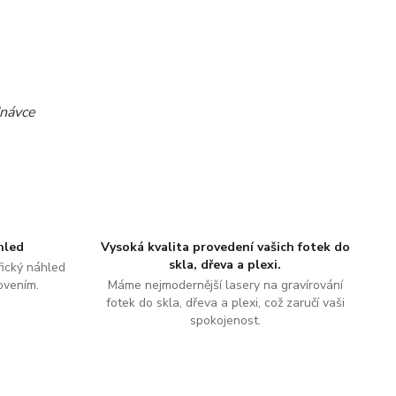
dnávce
hled
Vysoká kvalita provedení vašich fotek do
skla, dřeva a plexi.
ický náhled
ovením.
Máme nejmodernější lasery na gravírování
fotek do skla, dřeva a plexi, což zaručí vaši
spokojenost.