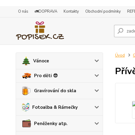
O nás
🚛DOPRAVA
Kontakty
Obchodní podmínky
REF
Úvod
G
Vánoce
Přív
Pro děti 😎
Gravírování do skla
Fotoalba & Rámečky
Peněženky atp.