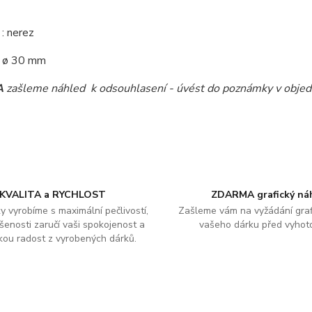
l
: nerez
: ø 30 mm
A
zašleme náhled k odsouhlasení - úvést do poznámky v obje
KVALITA a RYCHLOST
ZDARMA grafický ná
y vyrobíme s maximální pečlivostí,
Zašleme vám na vyžádání graf
šenosti zaručí vaši spokojenost a
vašeho dárku před vyhot
kou radost z vyrobených dárků.