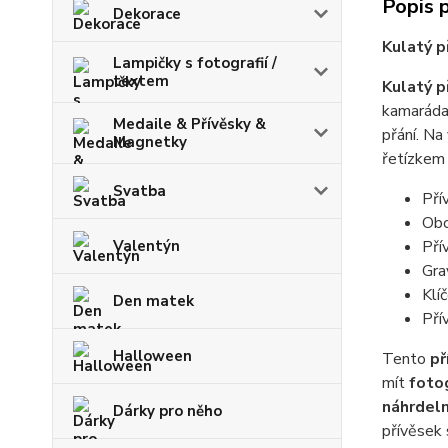
Popis 
Dekorace
Kulatý p
Lampičky s fotografií /
textem
Kulatý p
kamaráda
Medaile & Přívěsky &
přání. Na
Magnetky
řetízkem 
Svatba
Pří
Obo
Pří
Valentýn
Gra
Klí
Den matek
Pří
Halloween
Tento
př
mít
fotog
náhrdeln
Dárky pro něho
přívěsek 