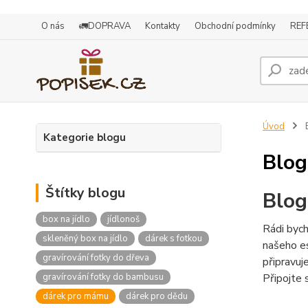
O nás
🚛DOPRAVA
Kontakty
Obchodní podmínky
REF
Úvod
Kategorie blogu
Blog
Štítky blogu
Blog
box na jídlo
jídlonoš
Rádi bych
skleněný box na jídlo
dárek s fotkou
našeho es
gravírování fotky do dřeva
připravuj
Připojte 
gravírování fotky do bambusu
dárek pro mámu
dárek pro dědu