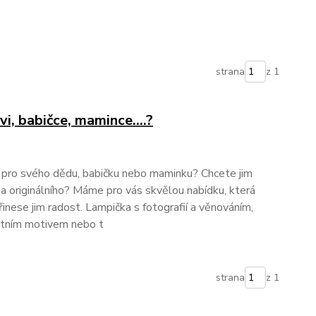
strana
z 1
i, babičce, mamince....?
 pro svého dědu, babičku nebo maminku? Chcete jim
a originálního? Máme pro vás skvělou nabídku, která
inese jim radost. Lampička s fotografií a věnováním,
lastním motivem nebo t
strana
z 1