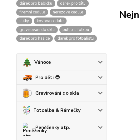
dárek pro babičku
dárek pro tátu
Nejn
firemní cedule
nerezove cedule
stitky
kovova cedule
gravirovani do skla
pullitr s fotkou
darek pro hasice
darek pro fotbalistu
Vánoce
Pro děti 😎
Gravírování do skla
Fotoalba & Rámečky
Peněženky atp.