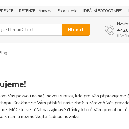
ERENCE
RECENZE - firmy.cz
Fotogalerie
IDEÁLNÍ FOTOGRAFIE?
Nevíte
Hledat
+420
(Po-Ne
Blog
ujeme!
om Vás pozvali na naši novou rubriku, kde pro Vás připravujeme č
hopu. Snažíme se Vám přiblížit naše zboží a zároveň Vás pravide
eme. Můžete se těšit na zajímavé články, které Vám pomohou lépe
se k nám a nezmeškejte žádnou novinku!