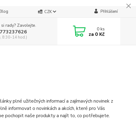
Blog
Přihlášení
CZK
 si rady? Zavolejte.
0
ks
773237626
za
0 Kč
, 8:30-14 hod.)
lánky plné užitečných informací a zajímavých novinek z
lně informovat o novinkách a akcích, které pro Vás
 pochopit naše produkty a najít to, co potřebujete.