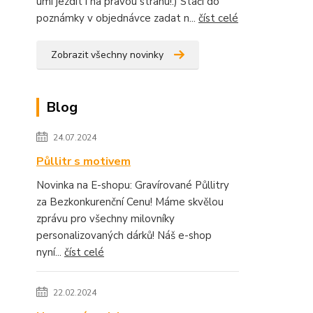
umí jezdit i na pravou stranu!:) Stačí do
poznámky v objednávce zadat n...
číst celé
Zobrazit všechny novinky
Blog
24.07.2024
Půllitr s motivem
Novinka na E-shopu: Gravírované Půllitry
za Bezkonkurenční Cenu! Máme skvělou
zprávu pro všechny milovníky
personalizovaných dárků! Náš e-shop
nyní...
číst celé
22.02.2024