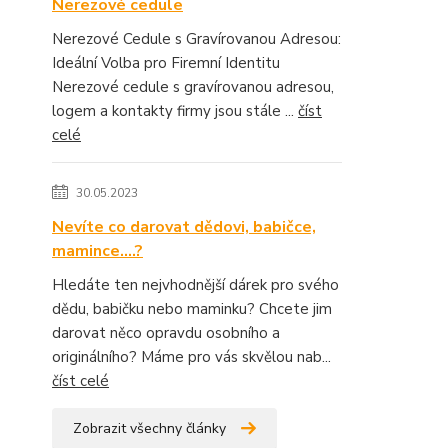
Nerezové cedule
Nerezové Cedule s Gravírovanou Adresou:
Ideální Volba pro Firemní Identitu
Nerezové cedule s gravírovanou adresou,
logem a kontakty firmy jsou stále ...
číst
celé
30.05.2023
Nevíte co darovat dědovi, babičce,
mamince....?
Hledáte ten nejvhodnější dárek pro svého
dědu, babičku nebo maminku? Chcete jim
darovat něco opravdu osobního a
originálního? Máme pro vás skvělou nab...
číst celé
Zobrazit všechny články