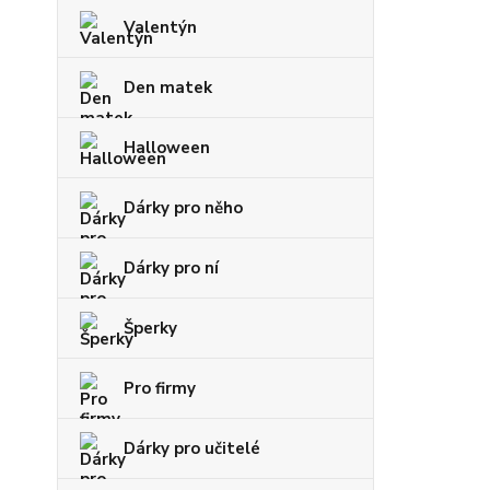
Valentýn
Den matek
Halloween
Dárky pro něho
Dárky pro ní
Šperky
Pro firmy
Dárky pro učitelé