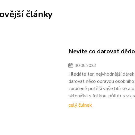
ovější články
Nevíte co darovat dědov
30
.
05
.
2023
Hledáte ten nejvhodnější dárek
darovat něco opravdu osobního 
zaručeně potěší vaše blízké a př
sklenička s fotkou, půllitr s v
celý článek