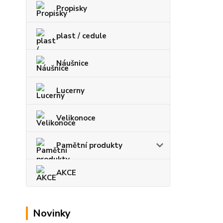
Propisky
plast / cedule
Náušnice
Lucerny
Velikonoce
Pamětní produkty
AKCE
Novinky