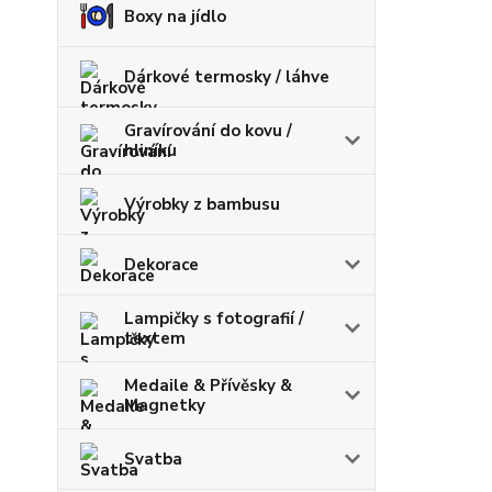
Boxy na jídlo
Dárkové termosky / láhve
Gravírování do kovu /
hliníku
Výrobky z bambusu
Dekorace
Lampičky s fotografií /
textem
Medaile & Přívěsky &
Magnetky
Svatba