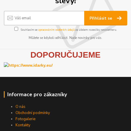
slevy!
Přihlásit se
Souhlasím se
zpracováním osobních údajů
za účelem rozesílky newsletteru.
Můžete se kdykoli odhlásit. Naše novinky pro vás.
D
OPORUČUJEME
Informace pro zákazníky
O nás
Obchodní podmínky
Fotogalerie
Kontakty