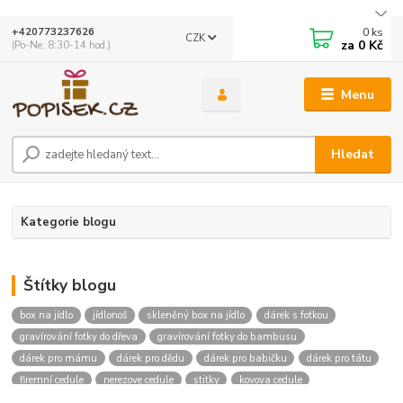
0
ks
+420773237626
CZK
za
0 Kč
(Po-Ne, 8:30-14 hod.)
Menu
Hledat
Kategorie blogu
Štítky blogu
box na jídlo
jídlonoš
skleněný box na jídlo
dárek s fotkou
gravírování fotky do dřeva
gravírování fotky do bambusu
dárek pro mámu
dárek pro dědu
dárek pro babičku
dárek pro tátu
firemní cedule
nerezove cedule
stitky
kovova cedule
gravirovani do skla
pullitr s fotkou
darek pro hasice