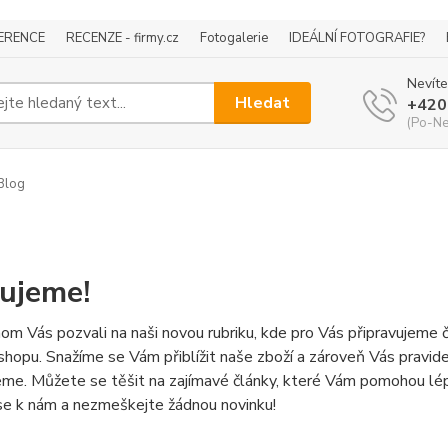
ERENCE
RECENZE - firmy.cz
Fotogalerie
IDEÁLNÍ FOTOGRAFIE?
Nevíte
Hledat
+420
(Po-Ne
Blog
ujeme!
om Vás pozvali na naši novou rubriku, kde pro Vás připravujeme č
hopu. Snažíme se Vám přiblížit naše zboží a zároveň Vás pravide
eme. Můžete se těšit na zajímavé články, které Vám pomohou lépe
se k nám a nezmeškejte žádnou novinku!