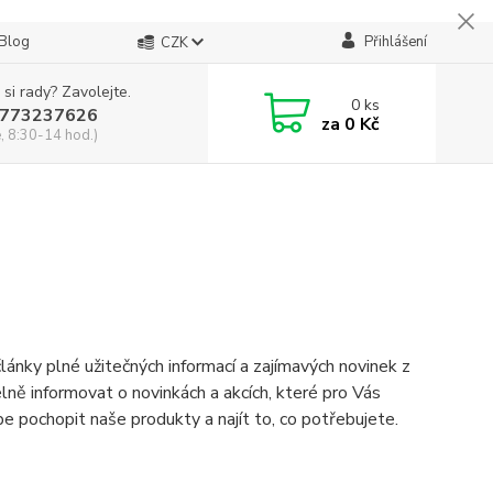
Blog
Přihlášení
CZK
 si rady? Zavolejte.
0
ks
773237626
za
0 Kč
, 8:30-14 hod.)
lánky plné užitečných informací a zajímavých novinek z
lně informovat o novinkách a akcích, které pro Vás
 pochopit naše produkty a najít to, co potřebujete.