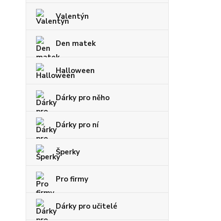
Valentýn
Den matek
Halloween
Dárky pro něho
Dárky pro ní
Šperky
Pro firmy
Dárky pro učitelé