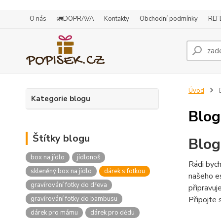
O nás
🚛DOPRAVA
Kontakty
Obchodní podmínky
REF
Úvod
Kategorie blogu
Blog
Štítky blogu
Blog
box na jídlo
jídlonoš
Rádi bych
skleněný box na jídlo
dárek s fotkou
našeho es
gravírování fotky do dřeva
připravuj
Připojte 
gravírování fotky do bambusu
dárek pro mámu
dárek pro dědu