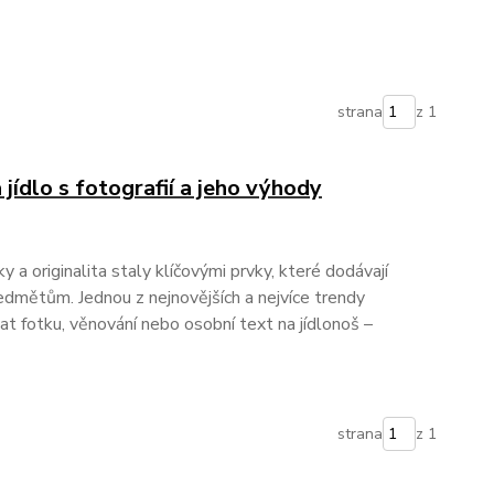
strana
z 1
 jídlo s fotografií a jeho výhody
 a originalita staly klíčovými prvky, které dodávají
mětům. Jednou z nejnovějších a nejvíce trendy
at fotku, věnování nebo osobní text na jídlonoš –
strana
z 1