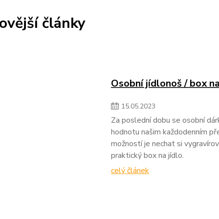
ovější články
Osobní jídlonoš / box na
15
.
05
.
2023
Za poslední dobu se osobní dárky
hodnotu našim každodenním před
možností je nechat si vygravírov
praktický box na jídlo.
celý článek