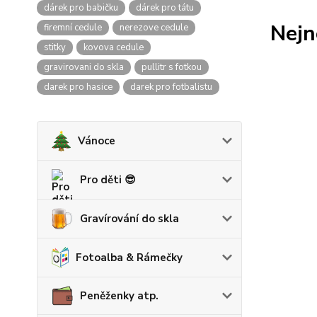
dárek pro babičku
dárek pro tátu
Nejn
firemní cedule
nerezove cedule
stitky
kovova cedule
gravirovani do skla
pullitr s fotkou
darek pro hasice
darek pro fotbalistu
Vánoce
Pro děti 😎
Gravírování do skla
Fotoalba & Rámečky
Peněženky atp.