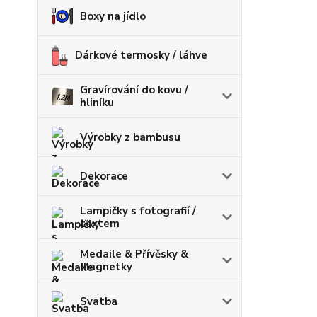
Boxy na jídlo
Dárkové termosky / láhve
Gravírování do kovu /
hliníku
Výrobky z bambusu
Dekorace
Lampičky s fotografií /
textem
Medaile & Přívěsky &
Magnetky
Svatba