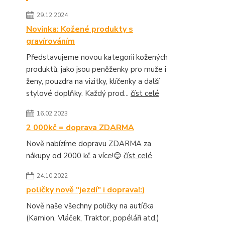
29.12.2024
Novinka: Kožené produkty s
gravírováním
Představujeme novou kategorii kožených
produktů, jako jsou peněženky pro muže i
ženy, pouzdra na vizitky, klíčenky a další
stylové doplňky. Každý prod...
číst celé
16.02.2023
2 000kč = doprava ZDARMA
Nově nabízíme dopravu ZDARMA za
nákupy od 2000 kč a více!😊
číst celé
24.10.2022
poličky nově "jezdí" i doprava!:)
Nově naše všechny poličky na autíčka
(Kamion, Vláček, Traktor, popéláři atd.)