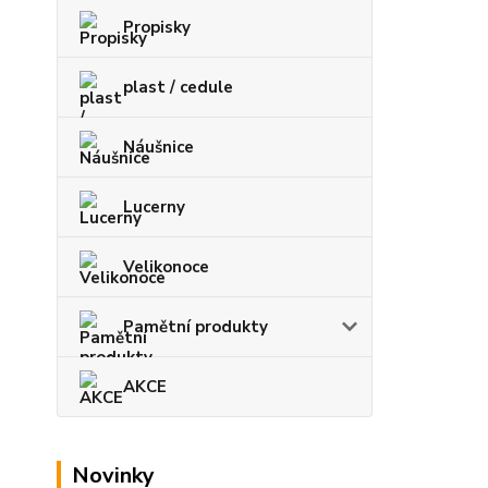
Propisky
plast / cedule
Náušnice
Lucerny
Velikonoce
Pamětní produkty
AKCE
Novinky