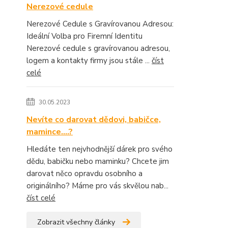
Nerezové cedule
Nerezové Cedule s Gravírovanou Adresou:
Ideální Volba pro Firemní Identitu
Nerezové cedule s gravírovanou adresou,
logem a kontakty firmy jsou stále ...
číst
celé
30.05.2023
Nevíte co darovat dědovi, babičce,
mamince....?
Hledáte ten nejvhodnější dárek pro svého
dědu, babičku nebo maminku? Chcete jim
darovat něco opravdu osobního a
originálního? Máme pro vás skvělou nab...
číst celé
Zobrazit všechny články